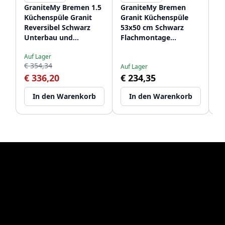
GraniteMy Bremen 1.5
GraniteMy Bremen
G
Küchenspüle Granit
Granit Küchenspüle
Gr
Reversibel Schwarz
53x50 cm Schwarz
ru
Unterbau und
Flachmontage
Au
Au
Flachmontage
Unterbau und
Un
€ 
Auf Lager
1208952250
Aufliegend mit
H
€ 354,34
€
Auf Lager
Hahnlochbank
12
€ 336,20
€ 234,35
1208952256
In den Warenkorb
In den Warenkorb