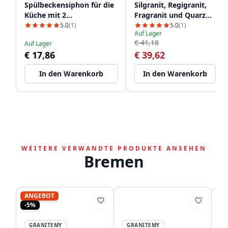
Spülbeckensiphon für die
Silgranit, Regigranit,
Küche mit 2
Fragranit und Quarz
Geschirrspüleranschlüssen
1208952866
5.0
(1)
5.0
(1)
Auf Lager
WSTSSI-32
€ 41,18
Auf Lager
€ 17,86
€ 39,62
In den Warenkorb
In den Warenkorb
WEITERE VERWANDTE PRODUKTE ANSEHEN
Bremen
ANGEBOT
A
-5%
-1
GRANITEMY
GRANITEMY