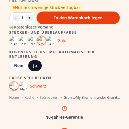
incl. 20% MwSt
Nur noch wenige Stück verfügbar
-
1
+
In den Warenkorb legen
Kostenloser Versand
STECKER- UND ÜBERLAUFFARBE
Gold
KORBVERSCHLUSS MIT AUTOMATISCHER
ENTLEERUNG
Nein
Ja
FARBE SPÜLBECKEN
Schwarz
Home
>
Küche
>
Spülbecken
>
GraniteMy Bremen runder Granitwaschbecken 43 cm schwarz, Aufbau und Unterbau, mit Armaturenlochbank und automatischem goldenem Stecker 1208971843
10-Jahres-Garantie