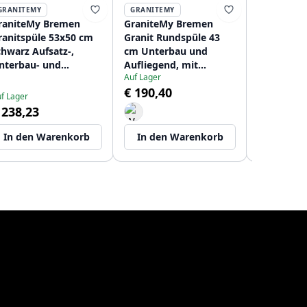
GRANITEMY
GRANITEMY
GRANITEM
raniteMy Bremen
GraniteMy Bremen
GraniteM
ranitspüle 53x50 cm
Granit Rundspüle 43
Granitspü
chwarz Aufsatz-,
cm Unterbau und
Schwarz – 
nterbau- und
Aufliegend, mit
Unterbau-
Auf Lager
lachbauweise mit
Hahnloch, mit
Flacheinb
€ 190,40
rmaturenbank MIT
Edelstahlstecker
Armature
f Lager
Auf Lager
DELSTAHLSTOPFEN
1208953206
Edelstahl
 238,23
€ 221,13
120895386
In den Warenkorb
In den Warenkorb
In den