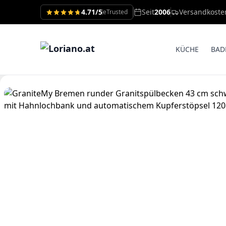
4.71/5
Seit
2006
Versandkoste
eTrusted
KÜCHE
BAD