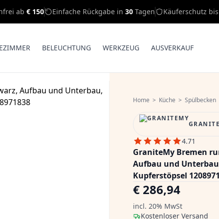
nfrei ab
€ 150
Einfache Rückgabe in
30
Tagen
Käuferschutz bi
EZIMMER
BELEUCHTUNG
WERKZEUG
AUSVERKAUF
Home
>
Küche
>
Spülbecken
GRANIT
4.71
GraniteMy Bremen run
Aufbau und Unterbau
Kupferstöpsel 120897
€ 286,94
incl. 20% MwSt
Kostenloser Versand