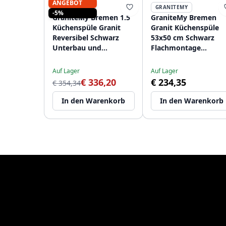
ANGEBOT
GRANITEMY
GRANITEMY
-5%
GraniteMy Bremen 1.5
GraniteMy Bremen
Küchenspüle Granit
Granit Küchenspüle
Reversibel Schwarz
53x50 cm Schwarz
Unterbau und
Flachmontage
Flachmontage
Unterbau und
1208952250
Aufliegend mit
Auf Lager
Auf Lager
Hahnlochbank
€ 336,20
€ 234,35
€ 354,34
1208952256
In den Warenkorb
In den Warenkorb