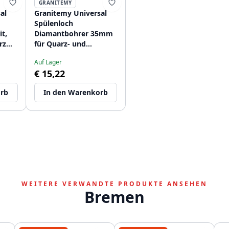
GRANITEMY
al
Granitemy Universal
Spülenloch
it,
Diamantbohrer 35mm
rz
für Quarz- und
Granitspülen
Auf Lager
1208967240
€ 15,22
orb
In den Warenkorb
WEITERE VERWANDTE PRODUKTE ANSEHEN
Bremen