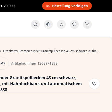
s
€ 20.000
Bestellung verfolgen
>
GraniteMy Bremen runder Granitspülbecken 43 cm schwarz, Aufbau und Unterbau, mit Hahnlochbank und automatischem Kupferstöpsel 1208971838
|
Artikelnummer 1208971838
EMY
der Granitspülbecken 43 cm schwarz,
, mit Hahnlochbank und automatischem
1838