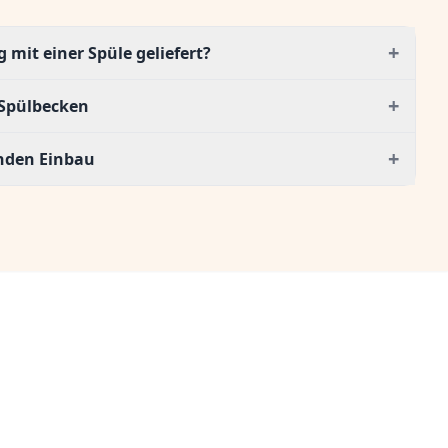
+
mit einer Spüle geliefert?
+
Spülbecken
+
enden Einbau