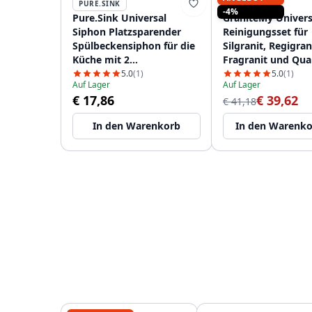
PURE.SINK
GRANITEMY
-4%
Pure.Sink Universal
GraniteMy Univers
Siphon Platzsparender
Reinigungsset für
Spülbeckensiphon für die
Silgranit, Regigran
Küche mit 2
Fragranit und Qua
Geschirrspüleranschlüssen
1208952866
5.0
(1)
5.0
(1)
Auf Lager
Auf Lager
WSTSSI-32
€ 17,86
€ 39,62
€ 41,18
In den Warenkorb
In den Warenk