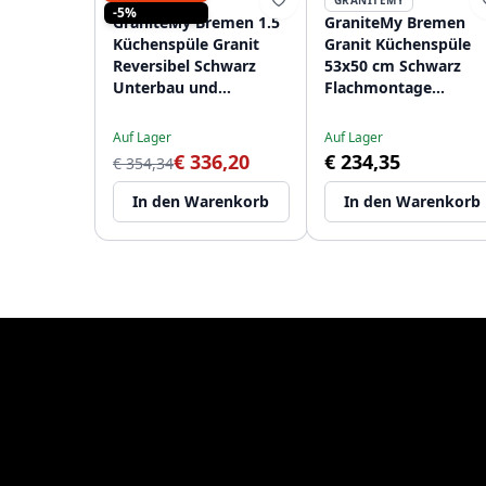
GRANITEMY
GRANITEMY
-5%
GraniteMy Bremen 1.5
GraniteMy Bremen
Küchenspüle Granit
Granit Küchenspüle
Reversibel Schwarz
53x50 cm Schwarz
Unterbau und
Flachmontage
Flachmontage
Unterbau und
1208952250
Aufliegend mit
Auf Lager
Auf Lager
Hahnlochbank
€ 336,20
€ 234,35
€ 354,34
1208952256
In den Warenkorb
In den Warenkorb