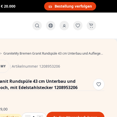
s
€ 20.000
Bestellung verfolgen
>
GraniteMy Bremen Granit Rundspüle 43 cm Unterbau und Aufliegend, mit Hahnloch, mit Edelstahlstecker 1208953206
|
Artikelnummer 1208953206
EMY
anit Rundspüle 43 cm Unterbau und
och, mit Edelstahlstecker 1208953206
9,00