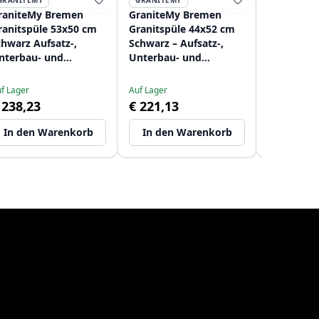
GRANITEMY
GRANITEMY
GRANITEM
raniteMy Bremen
GraniteMy Bremen
GraniteM
ranitspüle 53x50 cm
Granitspüle 44x52 cm
Granitspül
chwarz Aufsatz-,
Schwarz – Aufsatz-,
schwarz A
nterbau- und
Unterbau- und
Unterbau
lachbauweise mit
Flacheinbau mit
flächenbü
rmaturenbank MIT
Armaturenbank und
Einbau mi
f Lager
Auf Lager
Auf Lager
DELSTAHLSTOPFEN
Edelstahlstopfen
Hahnloch
 238,23
€ 221,13
€ 227,11
1208953861
120895387
In den Warenkorb
In den Warenkorb
In den