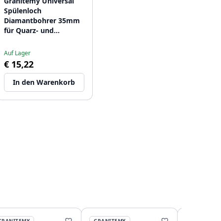
Granitemy Universal
Spülenloch
Diamantbohrer 35mm
für Quarz- und
Granitspülen
1208967240
Auf Lager
€ 15,22
In den Warenkorb