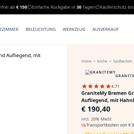
nfrei ab
€ 150
Einfache Rückgabe in
30
Tagen
Käuferschutz bi
EZIMMER
BELEUCHTUNG
WERKZEUG
AUSVERKAUF
Home
>
Küche
>
Spülbecken
GRANIT
4.71
GraniteMy Bremen Gr
Aufliegend, mit Hahnl
€ 190,40
incl. 20% MwSt
Transportkosten von
€ 9