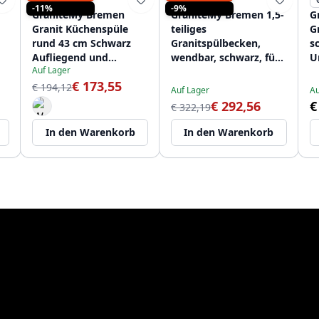
GRANITEMY
GRANITEMY
-11%
-9%
GraniteMy Bremen
GraniteMy Bremen 1,5-
G
Granit Küchenspüle
teiliges
G
rund 43 cm Schwarz
Granitspülbecken,
s
Aufliegend und
wendbar, schwarz, für
U
Auf Lager
Unterbau mit
Aufsatz-, Unterbau-
F
€ 173,55
Hahnlochbank
und Flachmontage, mit
A
€ 194,12
Auf Lager
Au
1208952257
Edelstahl-
E
€ 292,56
€
€ 322,19
Ablaufstopfen
1208953203
In den Warenkorb
In den Warenkorb