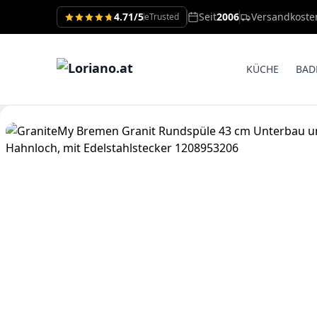
4.71/5
Seit
2006
Versandkoste
eTrusted
KÜCHE
BAD