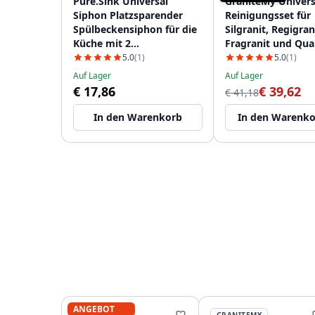
Pure.Sink Universal
GraniteMy Univers
Siphon Platzsparender
Reinigungsset für
Spülbeckensiphon für die
Silgranit, Regigran
Küche mit 2
Fragranit und Qua
Geschirrspüleranschlüssen
1208952866
5.0
(1)
5.0
(1)
WSTSSI-32
Auf Lager
Auf Lager
€ 17,86
€ 39,62
€ 41,18
In den Warenkorb
In den Warenk
ANGEBOT