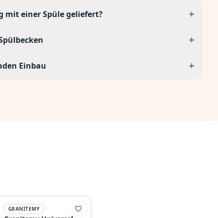
+
mit einer Spüle geliefert?
+
Spülbecken
+
enden Einbau
GRANITEMY