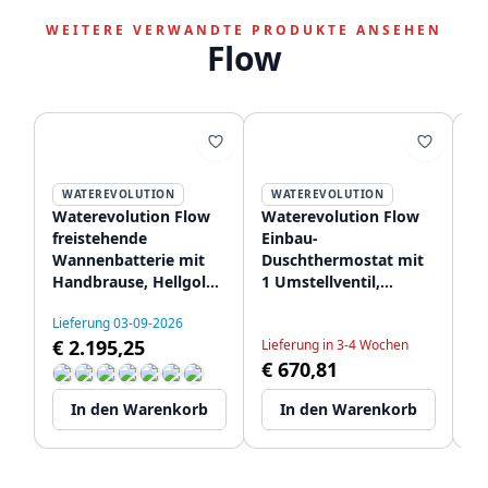
WEITERE VERWANDTE PRODUKTE ANSEHEN
Flow
WATEREVOLUTION
WATEREVOLUTION
Waterevolution Flow
Waterevolution Flow
Wa
freistehende
Einbau-
Ba
Wannenbatterie mit
Duschthermostat mit
mi
Handbrause, Hellgold
1 Umstellventil,
vo
T133WGE
hellgold 1208954644
g
Lieferung 03-09-2026
Li
€ 2.195,25
€
Lieferung in 3-4 Wochen
€ 670,81
In den Warenkorb
In den Warenkorb