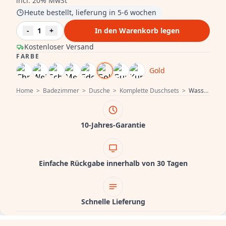
incl. 20% MwSt
Heute bestellt, lieferung in 5-6 wochen
-
1
+
In den Warenkorb legen
Kostenloser Versand
FARBE
Gold
Home
>
Badezimmer
>
Dusche
>
Komplette Duschsets
>
Wasserevolution Flow Duschkombination mit Regendusche PVD Gold Weißgold 250mm T141N25WGE
10-Jahres-Garantie
Einfache Rückgabe innerhalb von 30 Tagen
Schnelle Lieferung