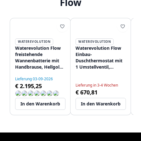
Flow
WATEREVOLUTION
WATEREVOLUTION
Waterevolution Flow
Waterevolution Flow
Wa
freistehende
Einbau-
Ba
Wannenbatterie mit
Duschthermostat mit
mi
Handbrause, Hellgold
1 Umstellventil,
vo
T133WGE
hellgold 1208954644
g
Lieferung 03-09-2026
Li
€ 2.195,25
€
Lieferung in 3-4 Wochen
€ 670,81
In den Warenkorb
In den Warenkorb