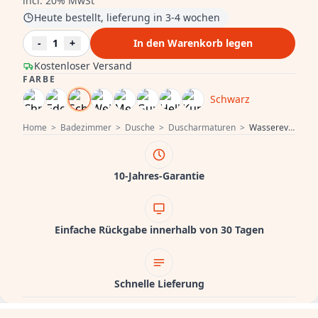
incl. 20% MwSt
Heute bestellt, lieferung in 3-4 wochen
-
1
+
In den Warenkorb legen
Kostenloser Versand
FARBE
Schwarz
Home
>
Badezimmer
>
Dusche
>
Duscharmaturen
>
Wasserevolution Flow thermostatische Drei-Wege-Duscharmatur mit 250mm Kopfbrause und runder Handbrause schwarz T131TNR25PR
10-Jahres-Garantie
Einfache Rückgabe innerhalb von 30 Tagen
Schnelle Lieferung