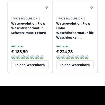
WATEREVOLUTION
WATEREVOLUTION
Waterevolution Flow
Waterevolution Flow
Wa
Waschtischarmatur,
Hohe
Ei
Schwarz matt T110PR
Waschtischarmatur für
Wa
Waschbecken,
Ma
mattschwarz T115PR
cm
Auf Lager
Auf Lager
Li
T1
€ 183,50
€ 224,28
€
In den Warenkorb
In den Warenkorb