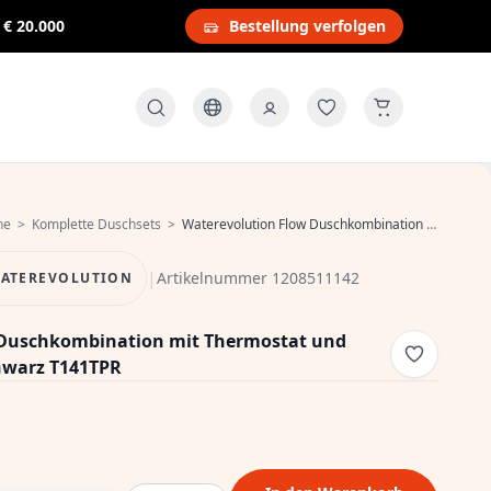
s
€ 20.000
Bestellung verfolgen
he
>
Komplette Duschsets
>
Waterevolution Flow Duschkombination mit Thermostat und Regendusche mattschwarz T141TPR
|
Artikelnummer 1208511142
ATEREVOLUTION
 Duschkombination mit Thermostat und
warz T141TPR