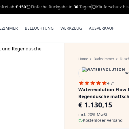
nfrei ab
€ 150
Einfache Rückgabe in
30
Tagen
Käuferschutz bi
EZIMMER
BELEUCHTUNG
WERKZEUG
AUSVERKAUF
Home
>
Badezimmer
>
Dusc
W
4.71
Waterevolution Flow
Regendusche mattsch
€ 1.130,15
incl. 20% MwSt
Kostenloser Versand