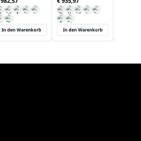
 982,57
€ 935,97
Lieferung in
€ 330,11
In den Warenkorb
In den Warenkorb
In den