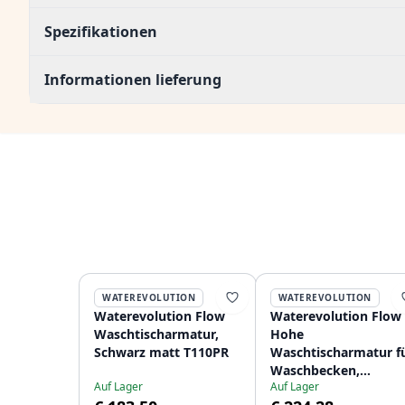
Spezifikationen
Informationen lieferung
WATEREVOLUTION
WATEREVOLUTION
Waterevolution Flow
Waterevolution Flow
Waschtischarmatur,
Hohe
Schwarz matt T110PR
Waschtischarmatur f
Waschbecken,
Auf Lager
Auf Lager
mattschwarz T115PR