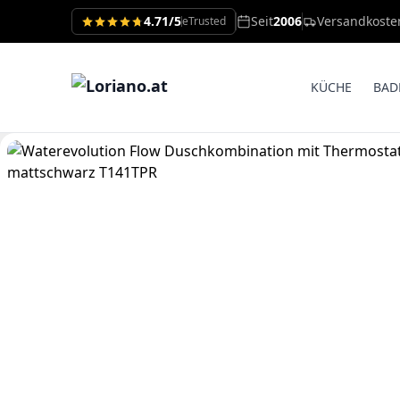
4.71/5
Seit
2006
Versandkoste
eTrusted
KÜCHE
BAD