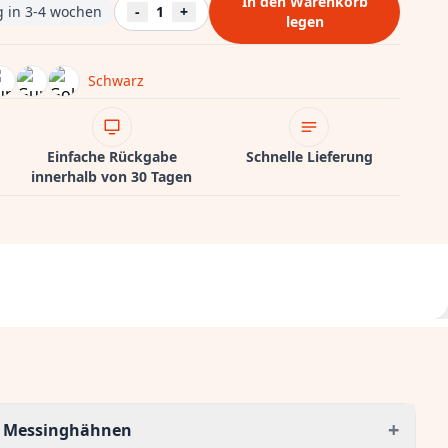
In den Warenkorb
ng in 3-4 wochen
-
1
+
legen
Schwarz
Einfache Rückgabe
Schnelle Lieferung
innerhalb von 30 Tagen
+
n Messinghähnen