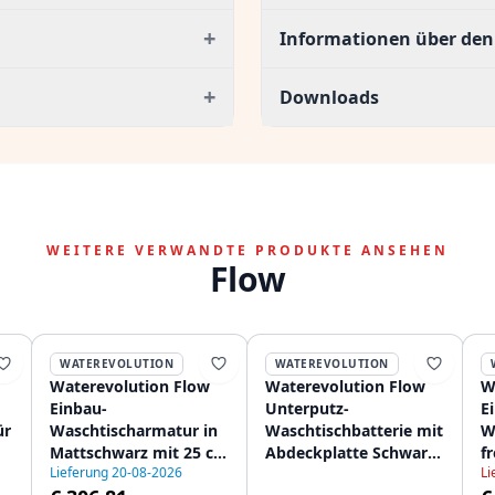
+
Informationen über den 
+
Downloads
WEITERE VERWANDTE PRODUKTE ANSEHEN
Flow
WATEREVOLUTION
WATEREVOLUTION
Waterevolution Flow
Waterevolution Flow
W
Einbau-
Unterputz-
E
ür
Waschtischarmatur in
Waschtischbatterie mit
W
Mattschwarz mit 25 cm
Abdeckplatte Schwarz
f
Lieferung 20-08-2026
Li
langem Auslauf
matt, mit Auslauf
S