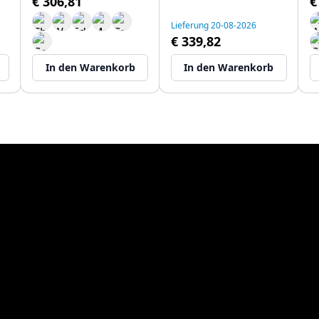
€ 306,81
€
T116BPR-25
25cm T1161BPR-25
Lieferung 20-08-2026
€ 339,82
In den Warenkorb
In den Warenkorb