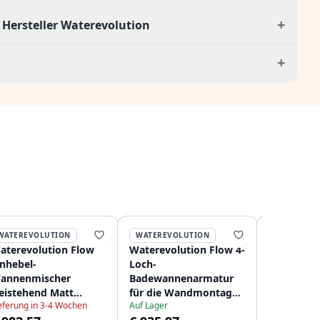
+
Hersteller Waterevolution
+
WATEREVOLUTION
WATEREVOLUTION
WATEREVO
aterevolution Flow
Waterevolution Flow 4-
Waterevol
inhebel-
Loch-
semiprofes
annenmischer
Badewannenarmatur
Küchenmis
reistehend Matt
für die Wandmontage
schwarz m
eferung in 3-4 Wochen
Auf Lager
chwarz
Schwarz T138PR
Feder T15