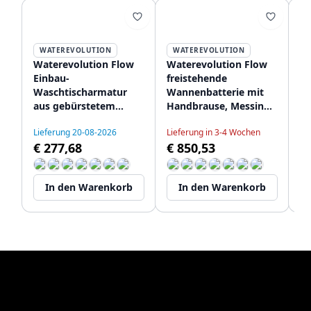
WATEREVOLUTION
WATEREVOLUTION
Waterevolution Flow
Waterevolution Flow
Wa
Einbau-
freistehende
Du
Waschtischarmatur
Wannenbatterie mit
Th
aus gebürstetem
Handbrause, Messing
R
Messing mit 21 cm
gebürstet T133BB
Ge
Lieferung 20-08-2026
Lieferung in 3-4 Wochen
langem Auslauf
T
€ 277,68
€ 850,53
Li
T116BLE-21
€
In den Warenkorb
In den Warenkorb