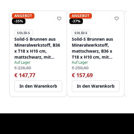
ANGEBOT
ANGEBOT
A
-35%
-37%
-4
SOLID-S
SOLID-S
S
Solid-S Brunnen aus
Solid-S Brunnen aus
So
Mineralwerkstoff, B36
Mineralwerkstoff,
Mi
x T18 x H10 cm,
mattschwarz, B36 x
ma
mattschwarz, mit
T18 x H10 cm, mit
T1
Auf Lager
Auf Lager
Au
Abdeckung
Abdeckung, Modell
Ab
€ 226,80
€ 250,60
€ 
1208953168
links, ohne
li
€ 147,77
€ 157,69
€
Wasserauslauf,
Wa
1208954157
12
In den Warenkorb
In den Warenkorb