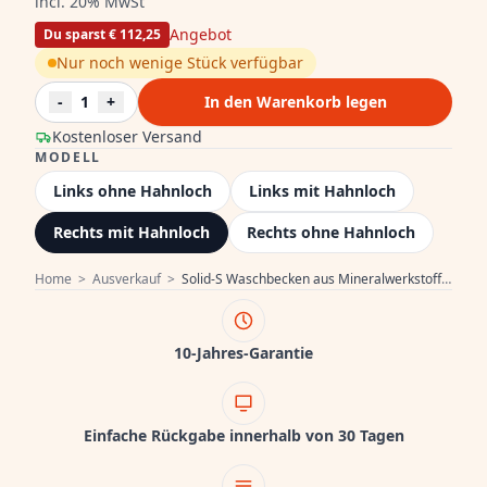
incl. 20% MwSt
Angebot
Du sparst € 112,25
Nur noch wenige Stück verfügbar
-
1
+
In den Warenkorb legen
Kostenloser Versand
MODELL
Links ohne Hahnloch
Links mit Hahnloch
Rechts mit Hahnloch
Rechts ohne Hahnloch
Home
>
Ausverkauf
>
Solid-S Waschbecken aus Mineralwerkstoff, mattschwarz, B36 x T18 x H10 cm, mit Abdeckung, Modell rechts mit Wasseranschluss, 1208954163
10-Jahres-Garantie
Einfache Rückgabe innerhalb von 30 Tagen