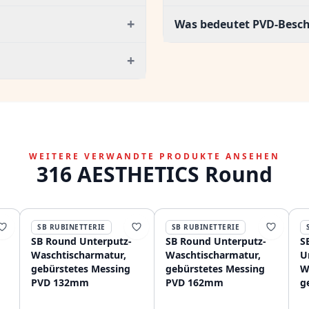
+
Was bedeutet PVD-Besc
+
WEITERE VERWANDTE PRODUKTE ANSEHEN
316 AESTHETICS Round
SB RUBINETTERIE
SB RUBINETTERIE
SB Round Unterputz-
SB Round Unterputz-
S
Waschtischarmatur,
Waschtischarmatur,
U
gebürstetes Messing
gebürstetes Messing
W
PVD 132mm
PVD 162mm
g
P