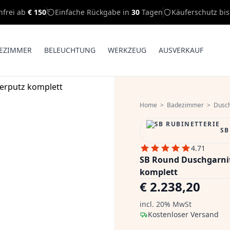
nfrei ab
€ 150
Einfache Rückgabe in
30
Tagen
Käuferschutz bi
EZIMMER
BELEUCHTUNG
WERKZEUG
AUSVERKAUF
Home
>
Badezimmer
>
Dusc
SB
4.71
SB Round Duschgarnit
komplett
€ 2.238,20
incl. 20% MwSt
Kostenloser Versand