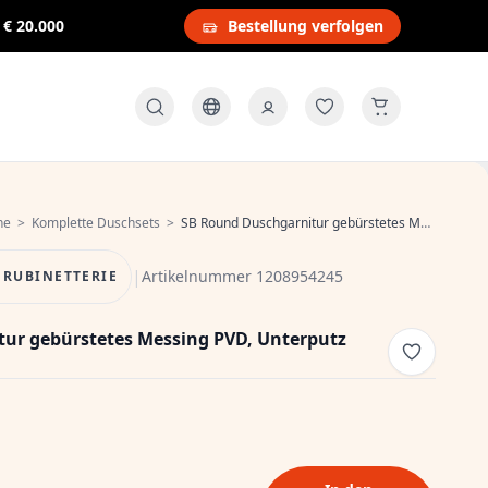
s
€ 20.000
Bestellung verfolgen
he
>
Komplette Duschsets
>
SB Round Duschgarnitur gebürstetes Messing PVD, Unterputz komplett
|
Artikelnummer 1208954245
 RUBINETTERIE
ur gebürstetes Messing PVD, Unterputz