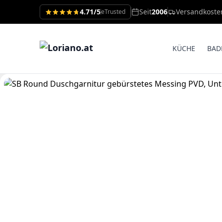
4.71/5
Seit
2006
Versandkoste
eTrusted
KÜCHE
BAD