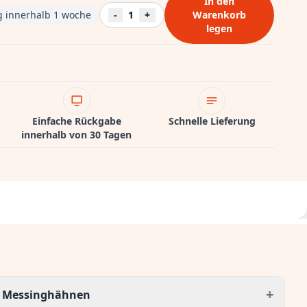
In den
ng innerhalb 1 woche
-
1
+
Warenkorb
legen
Einfache Rückgabe
Schnelle Lieferung
innerhalb von 30 Tagen
+
n Messinghähnen