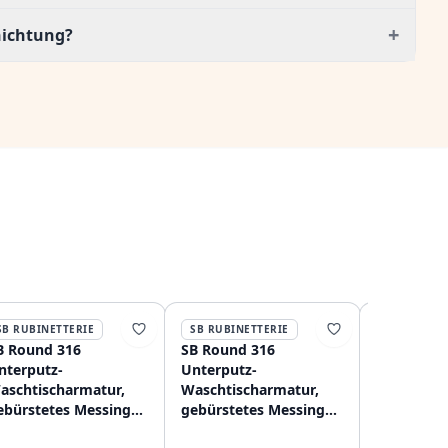
+
hichtung?
SB RUBINETTERIE
SB RUBINETTERIE
SB RUBINE
B Round 316
SB Round 316
SB Round 
nterputz-
Unterputz-
Unterputz
aschtischarmatur,
Waschtischarmatur,
Waschtisc
ebürstetes Messing
gebürstetes Messing
gebürstet
VD 102mm
PVD 132mm
PVD 162