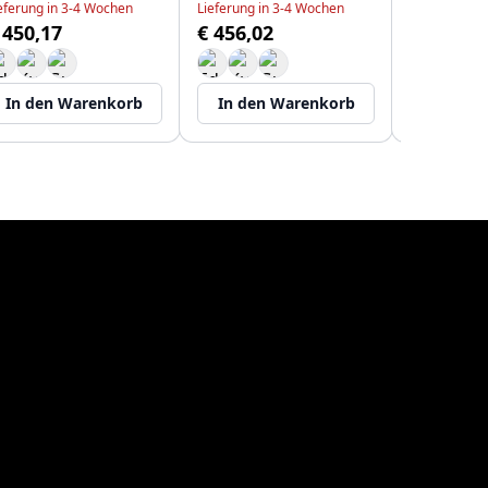
eferung in 3-4 Wochen
Lieferung in 3-4 Wochen
Lieferung in
 450,17
€ 456,02
€ 461,87
In den Warenkorb
In den Warenkorb
In den