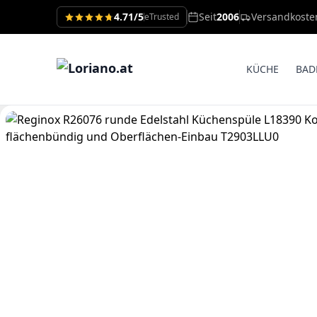
4.71/5
Seit
2006
Versandkoste
eTrusted
KÜCHE
BAD