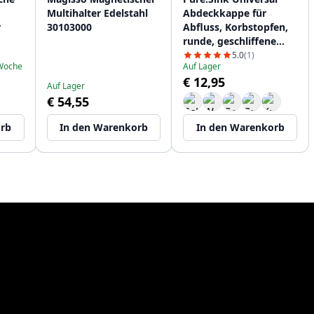
Multihalter Edelstahl
Abdeckkappe für
r
30103000
Abfluss, Korbstopfen,
runde, geschliffene
Edelstahlkappe für
5.0
(1)
 Woche
Auf Lager
Abfluss WSTCOV-02
€ 12,95
Auf Lager
€ 54,55
orb
In den Warenkorb
In den Warenkorb