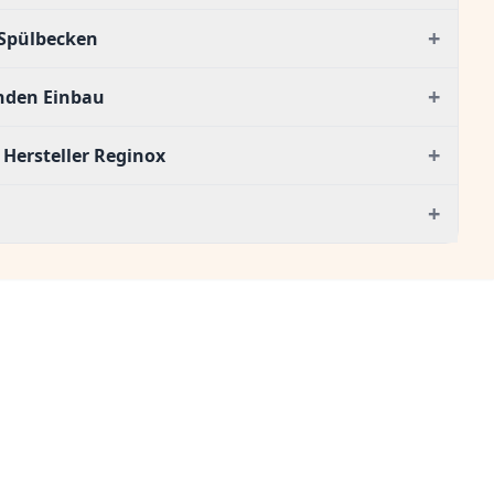
+
Spülbecken
+
enden Einbau
+
Hersteller Reginox
+