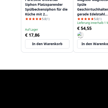
Siphon Platzsparender
Spüle
Spülbeckensiphon für die
Geschirrtuchhalte
Küche mit 2
gerade Edelstahl
Geschirrspüleranschlüssen
30101000
5.0
(1)
5.0
(1)
Lieferung innerhalb 1
WSTSSI-32
€ 54,55
Auf Lager
€ 17,86
In den Warenkorb
In den Warenk