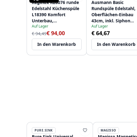
Reginox R26076 runde
Ausmann Basic
Edelstahl Küchenspüle
Rundspüle Edelstahl,
L18390 Komfort
Oberflächen-Einbau
Unterbau,
43cm, inkl. Siphon
Auf Lager
Auf Lager
flächenbündig und
1208956999
€ 94,00
€ 64,67
Oberflächen-Einbau
€ 94,49
T2903LLU0
In den Warenkorb
In den Warenkorb
PURE.SINK
MAGISSO
Pure.Sink Universal
Magisso Magnetis