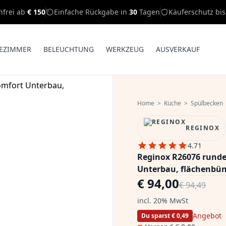
nfrei ab
€ 150
Einfache Rückgabe in
30
Tagen
Käuferschutz bi
EZIMMER
BELEUCHTUNG
WERKZEUG
AUSVERKAUF
Home
>
Küche
>
Spülbecken
REGINOX
4.71
Reginox R26076 runde
Unterbau, flächenbün
€ 94,00
€ 94,49
incl. 20% MwSt
Angebot
Du sparst € 0,49