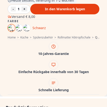
Heute bestellt, lieferung in 1-2 wochen
-
1
+
In den Warenkorb legen
Versand
€ 8,00
FARBE
Schwarz
Home
>
Küche
>
Spülenzubehör
>
Rollmatte/ Abtropfschale
>
Quadri Schwarz Rollmatte über und für die Spüle 43 x 32 cm 1208957222
10-Jahres-Garantie
Einfache Rückgabe innerhalb von 30 Tagen
Schnelle Lieferung