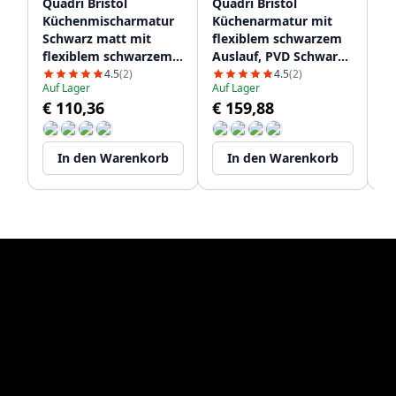
Quadri Bristol
Quadri Bristol
Qu
Küchenmischarmatur
Küchenarmatur mit
sc
Schwarz matt mit
flexiblem schwarzem
da
flexiblem schwarzem
Auslauf, PVD Schwarz
12
Auslauf 1208956027
1208967083
4.5
(2)
4.5
(2)
Auf Lager
Auf Lager
Li
€ 110,36
€ 159,88
€
In den Warenkorb
In den Warenkorb