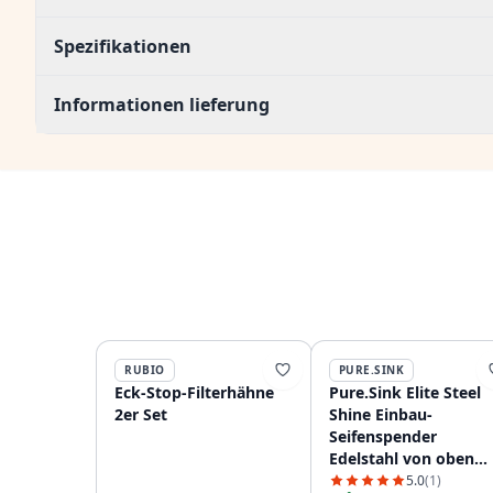
Spezifikationen
Informationen lieferung
RUBIO
PURE.SINK
Eck-Stop-Filterhähne
Pure.Sink Elite Steel
2er Set
Shine Einbau-
Seifenspender
Edelstahl von oben
nachfüllbar PS9010-0
5.0
(1)