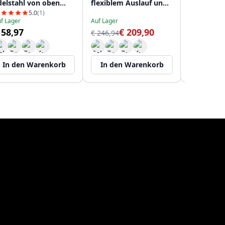
delstahl von oben
flexiblem Auslauf und
mit Auszi
achfüllbar PS9010-02
gefiltertem Wasser
Auslauf u
5.0
(1)
f Lager
Auf Lager
Auf Lager
PS8110-02
Gefiltert
 58,97
€ 209,90
€
€ 246,94
PS8120-02
€ 207,27
In den Warenkorb
In den Warenkorb
In den