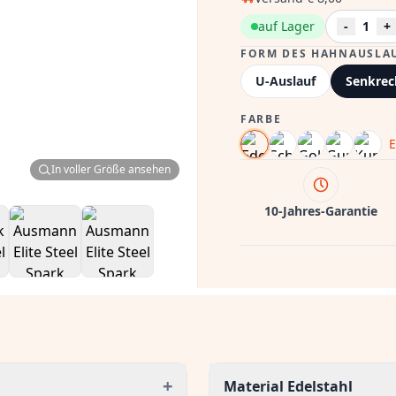
auf Lager
-
1
+
FORM DES HAHNAUSLA
U-Auslauf
Senkrec
FARBE
E
In voller Größe ansehen
10-Jahres-Garantie
+
Material Edelstahl