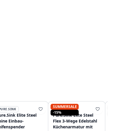
SUMMERSALE
SUMMERSA
PURE.SINK
PURE.SINK
PURE.SINK
-15%
-15%
re.Sink Elite Steel
Pure.Sink Elite Steel
Pure.Sink 
hine Einbau-
Flex 3-Wege Edelstahl
Clear-S Ed
eifenspender
Küchenarmatur mit
Wege-Küc