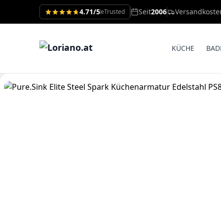
4.71/5
Seit
2006
Versandkoste
eTrusted
KÜCHE
BAD