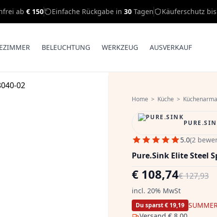
nfrei ab
€ 150
Einfache Rückgabe in
30
Tagen
Käuferschutz bi
EZIMMER
BELEUCHTUNG
WERKZEUG
AUSVERKAUF
Home
>
Küche
>
Küchenarma
PURE.SI
5.0
(2 bewe
Pure.Sink Elite Steel
€ 108,74
€ 127,93
incl. 20% MwSt
SUMMER
Du sparst € 19,19
Versand
€ 8,00