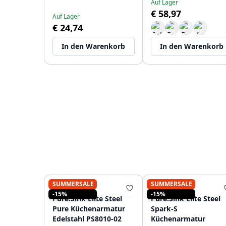
Auf Lager
€ 58,97
Auf Lager
€ 24,74
In den Warenkorb
In den Warenkorb
SUMMERSALE
SUMMERSALE
PURE.SINK
PURE.SINK
-15%
-15%
Pure.Sink Elite Steel
Pure.Sink Elite Steel
Pure Küchenarmatur
Spark-S
Edelstahl PS8010-02
Küchenarmatur