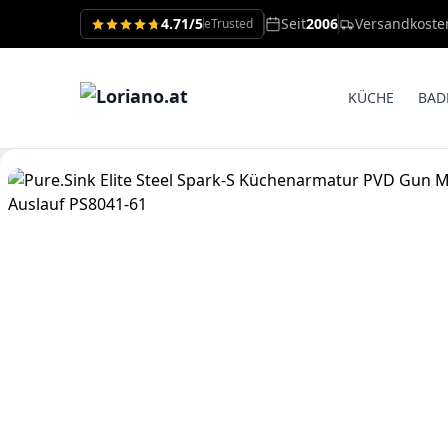
4.71/5
Seit
2006
Versandkoste
eTrusted
KÜCHE
BAD