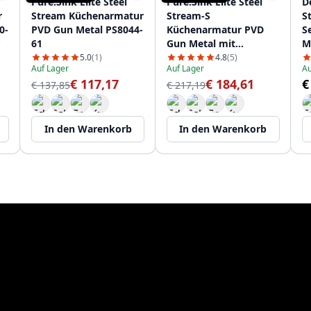
Pure.Sink Elite Steel
Pure.Sink Elite Steel
D
r
Stream Küchenarmatur
Stream-S
S
0-
PVD Gun Metal PS8044-
Küchenarmatur PVD
S
61
Gun Metal mit
M
ausziehbarem Auslauf
5.0
(1)
4.8
(5)
Auf Lager
Auf Lager
Au
PS8045-61
€ 117,17
€ 184,61
€
€ 137,85
€ 217,19
In den Warenkorb
In den Warenkorb