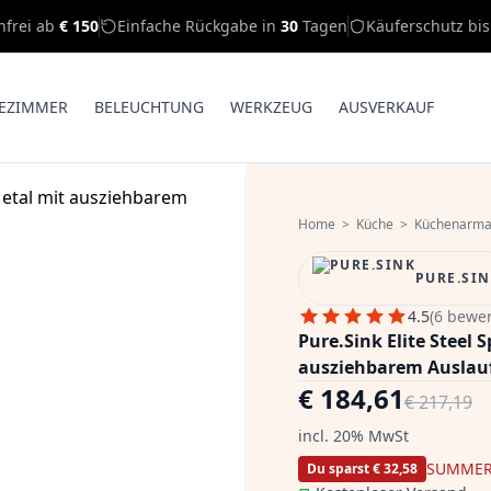
nfrei ab
€ 150
Einfache Rückgabe in
30
Tagen
Käuferschutz bi
EZIMMER
BELEUCHTUNG
WERKZEUG
AUSVERKAUF
Home
>
Küche
>
Küchenarma
PURE.SI
4.5
(6 bewe
Pure.Sink Elite Stee
ausziehbarem Auslauf
€ 184,61
€ 217,19
incl. 20% MwSt
SUMMER
Du sparst € 32,58