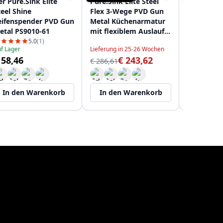
er Pure.Sink Elite
Pure.Sink Elite Steel
Pure.Sink 
teel Shine
Flex 3-Wege PVD Gun
Clear-S P
eifenspender PVD Gun
Metal Küchenarmatur
3-Wege
etal PS9010-61
mit flexiblem Auslauf
Küchenarm
und gefiltertem
Ausziehba
5.0
(1)
f Lager
Lieferung in 25-26 Wochen
Auf Lager
Wasser PS8110-61
und Gefil
 58,46
€ 243,62
€
€ 286,61
Wasser PS
€ 256,86
In den Warenkorb
In den Warenkorb
In den