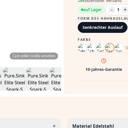
Kostenloser Versand
auf Lager
-
1
+
FORM DES HAHNAUSLA
Senkrechter Auslauf
FARBE
G
In voller Größe ansehen
10-Jahres-Garantie
+
Material Edelstahl