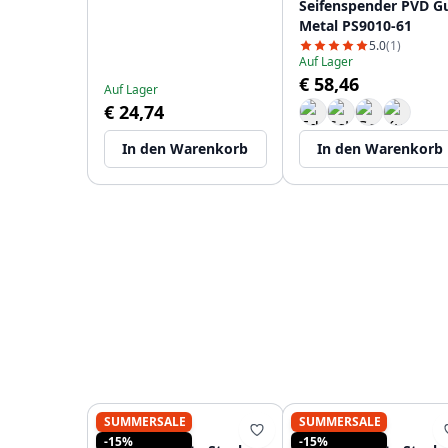
Seifenspender PVD G
Metal PS9010-61
5.0
(1)
Auf Lager
€ 58,46
Auf Lager
€ 24,74
In den Warenkorb
In den Warenkorb
SUMMERSALE
SUMMERSALE
PURE.SINK
PURE.SINK
-15%
-15%