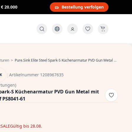
s
€ 20.000
Bestellung verfolgen
turen
>
Pure.Sink Elite Steel Spark-S Küchenarmatur PVD Gun Metal mit ausziehbarem Auslauf PS8041-61
|
Artikelnummer 1208967635
NK
rtungen)
l Spark-S Küchenarmatur PVD Gun Metal mit
 PS8041-61
SALE
Gültig bis 28.08.