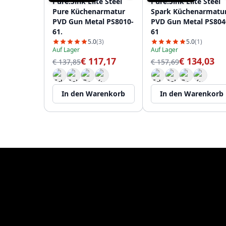
Pure.Sink Elite Steel
Pure.Sink Elite Steel
Pure Küchenarmatur
Spark Küchenarmatu
PVD Gun Metal PS8010-
PVD Gun Metal PS804
61.
61
5.0
(3)
5.0
(1)
Auf Lager
Auf Lager
€ 117,17
€ 134,03
€ 137,85
€ 157,69
In den Warenkorb
In den Warenkorb