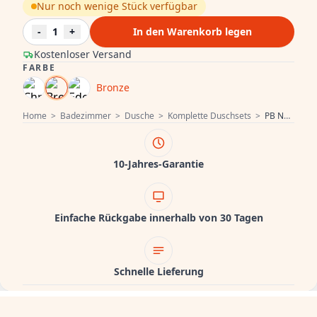
Nur noch wenige Stück verfügbar
-
1
+
In den Warenkorb legen
Kostenloser Versand
FARBE
Bronze
Home
>
Badezimmer
>
Dusche
>
Komplette Duschsets
>
PB Nostalgic Unterputz Duschset mit Thermostat und 2 Absperrventilen - Handbrause - Regendusche 200mm - Bronze
10-Jahres-Garantie
Einfache Rückgabe innerhalb von 30 Tagen
Schnelle Lieferung