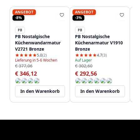
ANGEBOT
ANGEBOT
-8%
-3%
PB
PB
P
PB Nostalgische
PB Nostalgische
PB
Küchenwandarmatur
Küchenarmatur V1910
Kü
V2721 Bronze
Bronze
C
Br
5.0
(2)
4.7
(3)
Lieferung in 5-6 Wochen
Auf Lager
€ 377,06
€ 302,60
Ba
€ 346,12
€ 292,56
€
In den Warenkorb
In den Warenkorb