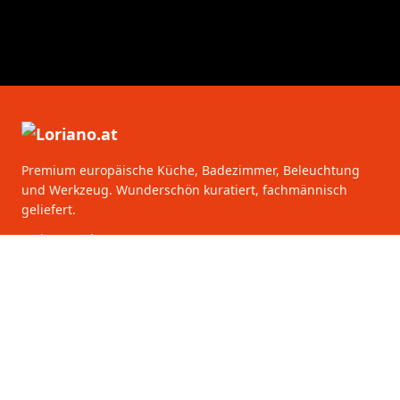
Premium europäische Küche, Badezimmer, Beleuchtung
und Werkzeug. Wunderschön kuratiert, fachmännisch
geliefert.
Loriano GmbH
Gumpendorfer Str 142
1060 Vienna
Österreich
KATEGORIEN