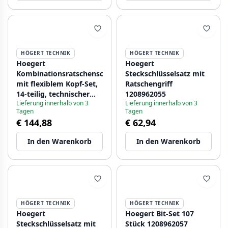
HÖGERT TECHNIK
HÖGERT TECHNIK
Hoegert
Hoegert
Kombinationsratschenschlüssel
Steckschlüsselsatz mit
mit flexiblem Kopf-Set,
Ratschengriff
14-teilig, technischer
1208962055
Lieferung innerhalb von 3
Lieferung innerhalb von 3
Schaum 1208962054
Tagen
Tagen
€ 144,88
€ 62,94
In den Warenkorb
In den Warenkorb
HÖGERT TECHNIK
HÖGERT TECHNIK
Hoegert
Hoegert Bit-Set 107
Steckschlüsselsatz mit
Stück 1208962057