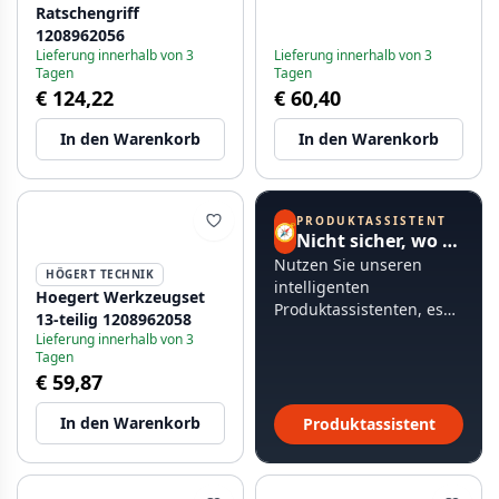
Ratschengriff
1208962056
Lieferung innerhalb von 3
Lieferung innerhalb von 3
Tagen
Tagen
€ 124,22
€ 60,40
In den Warenkorb
In den Warenkorb
PRODUKTASSISTENT
🧭
Nicht sicher, wo Sie anfangen sollen?
Nutzen Sie unseren
HÖGERT TECHNIK
intelligenten
Hoegert Werkzeugset
Produktassistenten, es
13-teilig 1208962058
dauert weniger als 60
Lieferung innerhalb von 3
Sekunden.
Tagen
€ 59,87
In den Warenkorb
Produktassistent