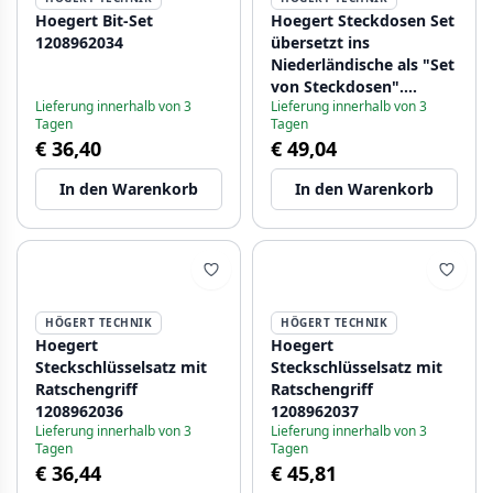
Hoegert Bit-Set
Hoegert Steckdosen Set
1208962034
übersetzt ins
Niederländische als "Set
von Steckdosen".
Lieferung innerhalb von 3
Lieferung innerhalb von 3
1208962035
Tagen
Tagen
€ 36,40
€ 49,04
In den Warenkorb
In den Warenkorb
HÖGERT TECHNIK
HÖGERT TECHNIK
Hoegert
Hoegert
Steckschlüsselsatz mit
Steckschlüsselsatz mit
Ratschengriff
Ratschengriff
1208962036
1208962037
Lieferung innerhalb von 3
Lieferung innerhalb von 3
Tagen
Tagen
€ 36,44
€ 45,81