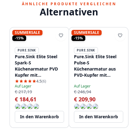
ÄHNLICHE PRODUKTE VERGLEICHEN
Alternativen
SUMMERSALE
SUMMERSALE
-15%
-15%
PURE.SINK
PURE.SINK
Pure.Sink Elite Steel
Pure.Sink Elite Steel
Spark-S
Pulse-S
Küchenarmatur PVD
Küchenarmatur aus
Kupfer mit
PVD-Kupfer mit
ausziehbarem Auslauf
ausziehbarem Auslauf
4.5
(6)
Auf Lager
Auf Lager
PS8041-62
PS8500-62
€ 217,19
€ 246,94
€ 184,61
€ 209,90
In den Warenkorb
In den Warenkorb