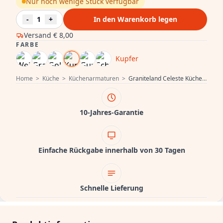
Nur noch wenige Stück verfügbar
-
1
+
In den Warenkorb legen
Versand
€ 8,00
FARBE
Kupfer
Home
>
Küche
>
Küchenarmaturen
>
Graniteland Celeste Küchenarmatur Kupfer mit Ausziehbarem Auslauf und Zwei-Funktion Handbrause 1208970665
10-Jahres-Garantie
Einfache Rückgabe innerhalb von 30 Tagen
Schnelle Lieferung