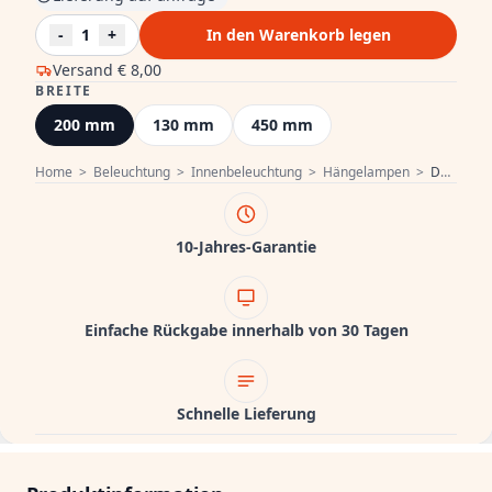
-
1
+
In den Warenkorb legen
Versand
€ 8,00
BREITE
200 mm
130 mm
450 mm
Home
>
Beleuchtung
>
Innenbeleuchtung
>
Hängelampen
>
Decor Lender moderne Pendelleuchte aus Metall und Glas Breite 200 mm 8389
10-Jahres-Garantie
Einfache Rückgabe innerhalb von 30 Tagen
Schnelle Lieferung