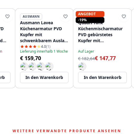
ANGEBOT
AUSMANN
QUADRI
-19%
Ausmann Lavea
Quadri York
VD
Küchenarmatur PVD
Küchenmischarmatur
Kupfer mit
PVD gebürstetes
nd
schwenkbarem Auslauf
Kupfer mit
1208957132
schwenkbarem Auslauf
4.0
(1)
en
Lieferung innerhalb 1 Woche
Auf Lager
1208955906
€ 159,70
€ 147,77
€ 182,64
orb
In den Warenkorb
In den Warenkorb
WEITERE VERWANDTE PRODUKTE ANSEHEN