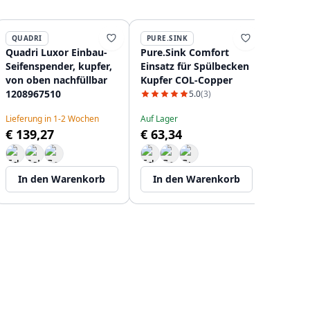
QUADRI
PURE.SINK
AUSMA
Quadri Luxor Einbau-
Pure.Sink Comfort
Ausman
Seifenspender, kupfer,
Einsatz für Spülbecken
Seifens
von oben nachfüllbar
Kupfer COL-Copper
nachfül
1208967510
Kupfer
5.0
(3)
Lieferung in 1-2 Wochen
Auf Lager
Lieferun
€ 139,27
€ 63,34
€ 61,
In den Warenkorb
In den Warenkorb
In d