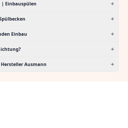
+
 | Einbauspülen
+
Spülbecken
+
enden Einbau
+
hichtung?
+
 Hersteller Ausmann