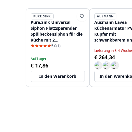
PURE.SINK
AUSMANN
Pure.Sink Universal
Ausmann Lavea
Siphon Platzsparender
Küchenarmatur P
Spülbeckensiphon für die
Kupfer mit
Küche mit 2
schwenkbarem u
Geschirrspüleranschlüssen
flexiblem Auslauf
5.0
(1)
Lieferung in 3-4 Woch
WSTSSI-32
1208957435
€ 264,34
Auf Lager
€ 17,86
In den Warenkorb
In den Warenk