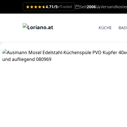
4.71/5
Seit
2006
Versandkoste
eTrusted
KÜCHE
BAD