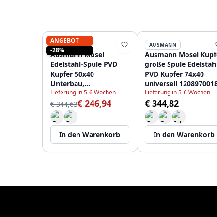
ANGEBOT
AUSMANN
AUSMANN
-28%
Ausmann Mosel
Ausmann Mosel Kupf
Edelstahl-Spüle PVD
große Spüle Edelstahl
Kupfer 50x40
PVD Kupfer 74x40
Unterbau,
universell 120897001
Lieferung in 5-6 Wochen
Lieferung in 5-6 Wochen
Flachmontage oder
€ 246,94
€ 344,82
aufliegend 080976
€ 344,63
In den Warenkorb
In den Warenkorb