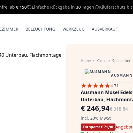
nfrei ab
€ 150
Einfache Rückgabe in
30
Tagen
Käuferschutz bi
EZIMMER
BELEUCHTUNG
WERKZEUG
AUSVERKAUF
Home
>
Küche
>
Spülbecken
AUSMANN
4.71
Ausmann Mosel Edels
Unterbau, Flachmonta
€ 246,94
€ 318,84
incl. 20% MwSt
Angebot
Du sparst € 71,90