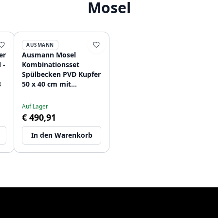
Mosel
AUSMANN
er
Ausmann Mosel
 -
Kombinationsset
Spülbecken PVD Kupfer
8
50 x 40 cm mit
Küchenarmatur,
Seifenspender und
Auf Lager
Rollmatte 1208972563
€ 490,91
In den Warenkorb