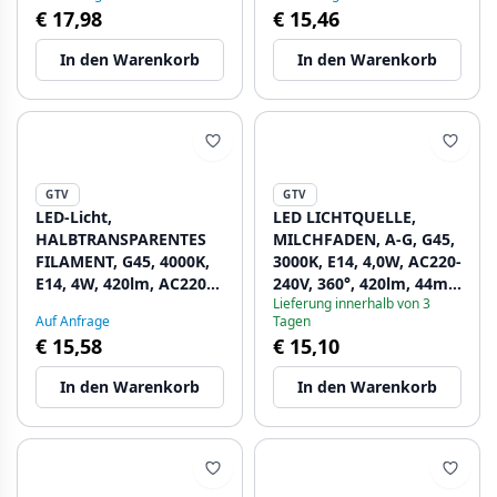
€ 17,98
€ 15,46
> 80, 360° 1208962777 -
Set mit 4
Set mit 5
In den Warenkorb
In den Warenkorb
GTV
GTV
LED-Licht,
LED LICHTQUELLE,
HALBTRANSPARENTES
MILCHFADEN, A-G, G45,
FILAMENT, G45, 4000K,
3000K, E14, 4,0W, AC220-
E14, 4W, 420lm, AC220-
240V, 360°, 420lm, 44mA
Lieferung innerhalb von 3
240V/50-60Hz, RA>80,
1208962780 - Set mit 6
Auf Anfrage
Tagen
360° 1208962779 - Set
€ 15,58
€ 15,10
mit 5
In den Warenkorb
In den Warenkorb