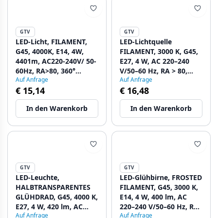
GTV
GTV
LED-Licht, FILAMENT,
LED-Lichtquelle
G45, 4000K, E14, 4W,
FILAMENT, 3000 K, G45,
4401m, AC220-240V/ 50-
E27, 4 W, AC 220–240
60Hz, RA>80, 360°
V/50–60 Hz, RA > 80,
Auf Anfrage
Auf Anfrage
1208962775 - Set mit 5
360°, 400 lm, PF > 0,5, 35
€ 15,14
€ 16,48
mA 1208962776 - Set
mit 5
In den Warenkorb
In den Warenkorb
GTV
GTV
LED-Leuchte,
LED-Glühbirne, FROSTED
HALBTRANSPARENTES
FILAMENT, G45, 3000 K,
GLÜHDRAD, G45, 4000 K,
E14, 4 W, 400 lm, AC
E27, 4 W, 420 lm, AC
220–240 V/50–60 Hz, RA
Auf Anfrage
Auf Anfrage
220–240 V/50–60 Hz, RA
> 80, 360° 1208962778 -