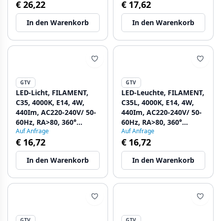
€ 26,22
€ 17,62
mit 4
In den Warenkorb
In den Warenkorb
GTV
GTV
LED-Licht, FILAMENT,
LED-Leuchte, FILAMENT,
C35, 4000K, E14, 4W,
C35L, 4000K, E14, 4W,
440Im, AC220-240V/ 50-
440Im, AC220-240V/ 50-
60Hz, RA>80, 360°
60Hz, RA>80, 360°
Auf Anfrage
Auf Anfrage
1208962687 - Set mit 6
1208962688 - Set mit 6
€ 16,72
€ 16,72
In den Warenkorb
In den Warenkorb
GTV
GTV