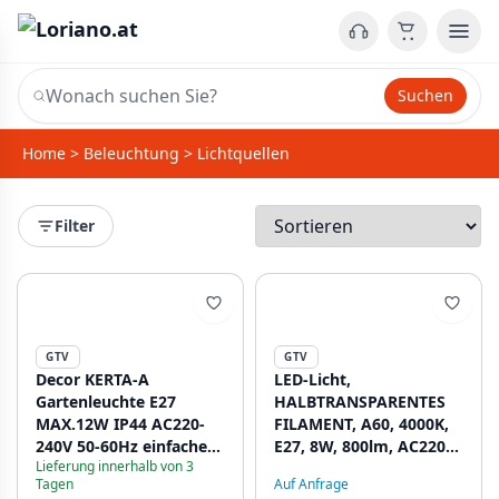
Suchen
Home
>
Beleuchtung
>
Lichtquellen
Filter
GTV
GTV
Decor KERTA-A
LED-Licht,
Gartenleuchte E27
HALBTRANSPARENTES
MAX.12W IP44 AC220-
FILAMENT, A60, 4000K,
240V 50-60Hz einfache
E27, 8W, 800lm, AC220-
Lieferung innerhalb von 3
Wandleuchte oben
240V/50-60Hz, RA>80,
Tagen
Auf Anfrage
Graphit 1208963906
360° 1208962595 - Set