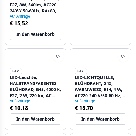
E27, 8W, 540lm, AC220-
240V/ 50-60Hz, RA>80,
Auf Anfrage
360° 1208962766 - Set
€ 15,52
mit 2
In den Warenkorb
GTV
GTV
LED-Leuchte,
LED-LICHTQUELLE,
HALBTRANSPARENTES
GLÜHDRAHT, G45,
GLÜHDRAD, G45, 4000 K,
WARMWEISS, E14, 4 W,
E27, 2 W, 220 lm, AC
AC220-240 V/50-60 Hz,
Auf Anfrage
Auf Anfrage
220–240 V/50–60 Hz, RA
RA>80, LICHTWINKEL
€ 16,18
€ 18,70
> 80, 360° 1208962773 -
1208962774 - Set mit 4
Set mit 5
In den Warenkorb
In den Warenkorb