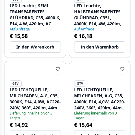
LED-Leuchte, SEMI-
LED-Leuchte,
TRANSPARENTES
HALBTRANSPARENTES
GLÜHDRAD, C35, 4000 K,
GLÜHDRAD, C35L,
E14, 4 W, 420 lm, AC
4000K, E14, 4W, 420lm,
Auf Anfrage
Auf Anfrage
220–240 V/50–60 Hz, RA
AC220-240V/50-60Hz,
€ 15,58
€ 16,18
> 80, 360° 1208962691 -
RA>80, 360° 1208962692
Set mit 5
- Set mit 5
In den Warenkorb
In den Warenkorb
GTV
GTV
LED LICHTQUELLE,
LED-LICHTQUELLE,
MILCHFADEN, A-G, C35,
MILCHFADEN, A-G, C35,
3000K, E14, 4,0W, AC220-
4000K, E14, 4,0W, AC220-
240V, 360°, 420lm, 44mA
240V, 360°, 420lm, 44mA
Lieferung innerhalb von 3
Lieferung innerhalb von 3
1208962693 - Set mit 6
1208962694 - Set mit 6
Tagen
Tagen
€ 14,92
€ 15,64