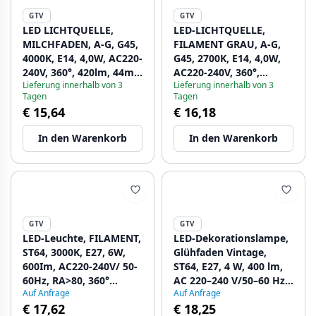
GTV
GTV
LED LICHTQUELLE,
LED-LICHTQUELLE,
MILCHFADEN, A-G, G45,
FILAMENT GRAU, A-G,
4000K, E14, 4,0W, AC220-
G45, 2700K, E14, 4,0W,
240V, 360°, 420lm, 44mA
AC220-240V, 360°,
Lieferung innerhalb von 3
Lieferung innerhalb von 3
1208962781 - Set mit 6
300lm, 44mA
Tagen
Tagen
1208962782 - Set mit 6
€ 15,64
€ 16,18
In den Warenkorb
In den Warenkorb
GTV
GTV
LED-Leuchte, FILAMENT,
LED-Dekorationslampe,
ST64, 3000K, E27, 6W,
Glühfaden Vintage,
600Im, AC220-240V/ 50-
ST64, E27, 4 W, 400 lm,
60Hz, RA>80, 360°
AC 220–240 V/50–60 Hz,
Auf Anfrage
Auf Anfrage
1208963175 - Set mit 4
PF > 0,5, 3000 K
€ 17,62
€ 18,25
1208963178 - Set mit 3