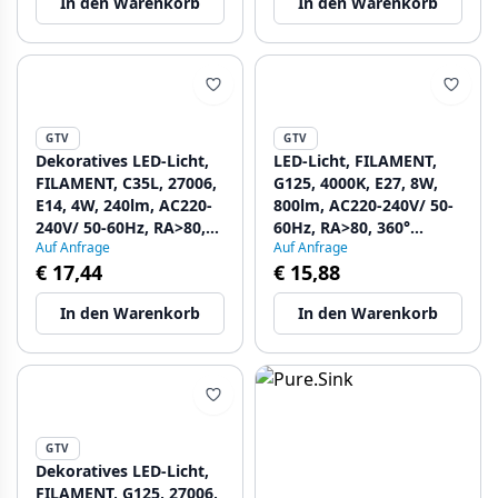
In den Warenkorb
In den Warenkorb
GTV
GTV
Dekoratives LED-Licht,
LED-Licht, FILAMENT,
FILAMENT, C35L, 27006,
G125, 4000K, E27, 8W,
E14, 4W, 240lm, AC220-
800lm, AC220-240V/ 50-
240V/ 50-60Hz, RA>80,
60Hz, RA>80, 360°
Auf Anfrage
Auf Anfrage
360° 1208962696 - Set
1208962765 - Set mit 2
€ 17,44
€ 15,88
mit 6
In den Warenkorb
In den Warenkorb
GTV
Dekoratives LED-Licht,
FILAMENT, G125, 27006,