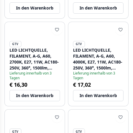
In den Warenkorb
In den Warenkorb
GTV
GTV
LED LICHTQUELLE,
LED LICHTQUELLE,
FILAMENT, A-G, A60,
FILAMENT, A-G, A60,
2700K, E27, 11W, AC180-
4000K, E27, 11W, AC180-
250V, 360°, 1500lm,
250V, 360°, 1500lm,
Lieferung innerhalb von 3
Lieferung innerhalb von 3
96mA 1208966962 - Set
96mA 1208966963 - Set
Tagen
Tagen
mit 4
mit 4
€ 16,30
€ 17,02
In den Warenkorb
In den Warenkorb
GTV
GTV