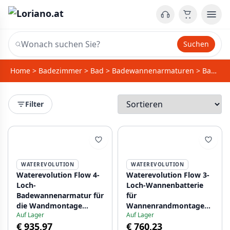
Suchen
Home
>
Badezimmer
>
Bad
>
Badewannenarmaturen
>
Badrandarmaturen
Filter
WATEREVOLUTION
WATEREVOLUTION
Waterevolution Flow 4-
Waterevolution Flow 3-
Loch-
Loch-Wannenbatterie
Badewannenarmatur für
für
die Wandmontage
Wannenrandmontage
Auf Lager
Auf Lager
Schwarz T138PR
Mattschwarz T138SBPR
€ 935,97
€ 760,23