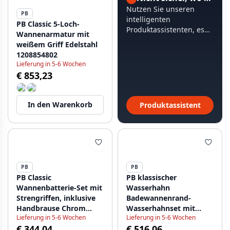
Nutzen Sie unseren
PB
intelligenten
PB Classic 5-Loch-
Produktassistenten, es
Wannenarmatur mit
dauert weniger als 60
weißem Griff Edelstahl
Sekunden.
1208854802
Lieferung in 5-6 Wochen
€ 853,23
In den Warenkorb
Produktassistent
PB
PB
PB Classic
PB klassischer
Wannenbatterie-Set mit
Wasserhahn
Strengriffen, inklusive
Badewannenrand-
Handbrause Chrom
Wasserhahnset mit
Lieferung in 5-6 Wochen
Lieferung in 5-6 Wochen
1208855212
Sternknöpfen inklusive
€ 344,04
€ 516,06
Handbrause Bronze