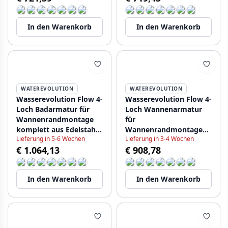
In den Warenkorb
In den Warenkorb
WATEREVOLUTION
WATEREVOLUTION
Wasserevolution Flow 4-
Wasserevolution Flow 4-
Loch Badarmatur für
Loch Wannenarmatur
Wannenrandmontage
für
komplett aus Edelstahl
Wannenrandmontage
Lieferung in 5-6 Wochen
Lieferung in 3-4 Wochen
H T138HIE
Weiß H T138HBR
€ 1.064,13
€ 908,78
In den Warenkorb
In den Warenkorb