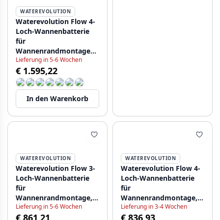
WATEREVOLUTION
Waterevolution Flow 4-
Loch-Wannenbatterie
für
Wannenrandmontage
Lieferung in 5-6 Wochen
PVD Gun Metal T138GME
€ 1.595,22
In den Warenkorb
WATEREVOLUTION
WATEREVOLUTION
Waterevolution Flow 3-
Waterevolution Flow 4-
Loch-Wannenbatterie
Loch-Wannenbatterie
für
für
Wannenrandmontage,
Wannenrandmontage,
Lieferung in 5-6 Wochen
Lieferung in 3-4 Wochen
Edelstahl T138SBIE
gebürstetes Messing
€ 861,21
€ 836,93
Natur T138