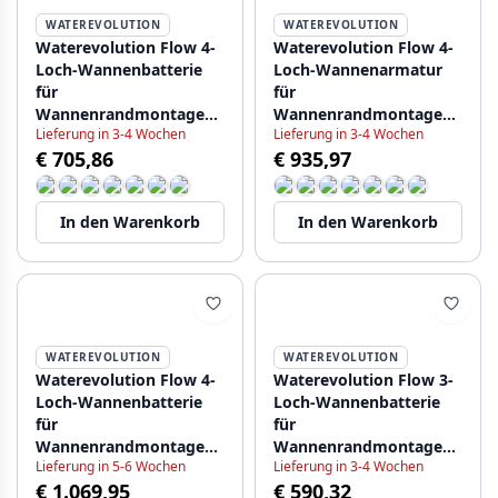
WATEREVOLUTION
WATEREVOLUTION
Waterevolution Flow 4-
Waterevolution Flow 4-
Loch-Wannenbatterie
Loch-Wannenarmatur
für
für
Wannenrandmontage
Wannenrandmontage
Lieferung in 3-4 Wochen
Lieferung in 3-4 Wochen
Chrom T13801
Weiß T138BR
€ 705,86
€ 935,97
In den Warenkorb
In den Warenkorb
WATEREVOLUTION
WATEREVOLUTION
Waterevolution Flow 4-
Waterevolution Flow 3-
Loch-Wannenbatterie
Loch-Wannenbatterie
für
für
Wannenrandmontage
Wannenrandmontage
Lieferung in 5-6 Wochen
Lieferung in 3-4 Wochen
komplett aus Edelstahl
Chrom 1208819472
€ 1.069,95
€ 590,32
T138IE