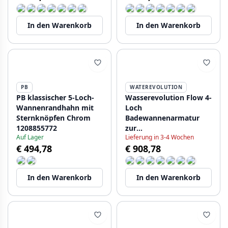
In den Warenkorb
In den Warenkorb
PB
WATEREVOLUTION
PB klassischer 5-Loch-
Wasserevolution Flow 4-
Wannenrandhahn mit
Loch
Sternknöpfen Chrom
Badewannenarmatur
1208855772
zur
Auf Lager
Lieferung in 3-4 Wochen
Wannenrandmontage
€ 494,78
€ 908,78
Schwarz H T138HPR
In den Warenkorb
In den Warenkorb