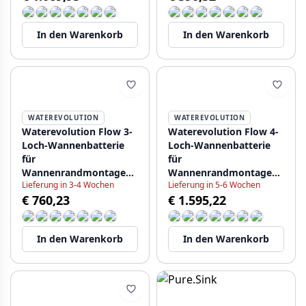
In den Warenkorb
In den Warenkorb
WATEREVOLUTION
WATEREVOLUTION
Waterevolution Flow 3-
Waterevolution Flow 4-
Loch-Wannenbatterie
Loch-Wannenbatterie
für
für
Wannenrandmontage
Wannenrandmontage
Lieferung in 3-4 Wochen
Lieferung in 5-6 Wochen
Mattweiß T138SBBR
PVD gebürstetes Kupfer
€ 760,23
€ 1.595,22
T138CPE
In den Warenkorb
In den Warenkorb