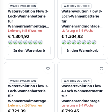
WATEREVOLUTION
WATEREVOLUTION
Waterevolution Flow 3-
Waterevolution Flow 3-
Loch-Wannenbatterie
Loch-Wannenbatterie
für
für
Wannenrandmontage
Wannenrandmontage
Lieferung in 5-6 Wochen
Lieferung in 5-6 Wochen
PVD Gebürstetes Kupfer
PVD Gebürstetes
€ 1.304,92
€ 1.304,92
T138CPE
Hellgold T138WGE
In den Warenkorb
In den Warenkorb
WATEREVOLUTION
WATEREVOLUTION
Waterevolution Flow 3-
Wasserrevolution Flow
Loch-Wannenbatterie
4-Loch Wannenarmatur
für
zur
Wannenrandmontage
Wannenrandmontage
Lieferung in 2-3 Wochen
Lieferung in 3-4 Wochen
gebürstetes Messing
Chrom H T138H01
€ 721,39
€ 719,45
Natur T138SBLE