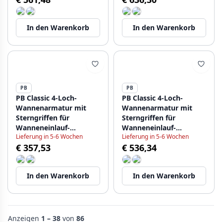
In den Warenkorb
In den Warenkorb
PB
PB
PB Classic 4-Loch-
PB Classic 4-Loch-
Wannenarmatur mit
Wannenarmatur mit
Sterngriffen für
Sterngriffen für
Wanneneinlauf-
Wanneneinlauf-
Lieferung in 5-6 Wochen
Lieferung in 5-6 Wochen
Kombination Chrom
Kombination Bronze
€ 357,53
€ 536,34
1208855832
1208855842
In den Warenkorb
In den Warenkorb
Anzeigen
1 – 38
von
86