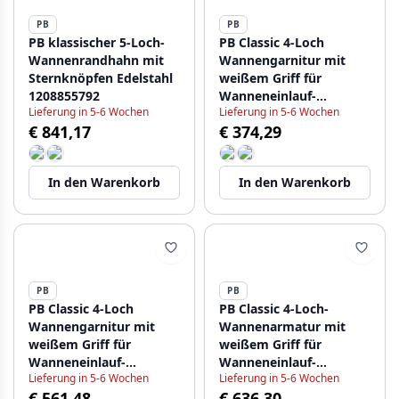
PB
PB
PB klassischer 5-Loch-
PB Classic 4-Loch
Wannenrandhahn mit
Wannengarnitur mit
Sternknöpfen Edelstahl
weißem Griff für
1208855792
Wanneneinlauf-
Lieferung in 5-6 Wochen
Lieferung in 5-6 Wochen
Kombination Chrom
€ 841,17
€ 374,29
1208855802
In den Warenkorb
In den Warenkorb
PB
PB
PB Classic 4-Loch
PB Classic 4-Loch-
Wannengarnitur mit
Wannenarmatur mit
weißem Griff für
weißem Griff für
Wanneneinlauf-
Wanneneinlauf-
Lieferung in 5-6 Wochen
Lieferung in 5-6 Wochen
Kombination Bronze
Kombination Edelstahl
€ 561,48
€ 636,30
1208855812
1208855822