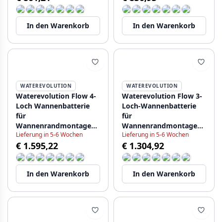
In den Warenkorb
In den Warenkorb
WATEREVOLUTION
WATEREVOLUTION
Waterevolution Flow 4-
Waterevolution Flow 3-
Loch Wannenbatterie
Loch-Wannenbatterie
für
für
Wannenrandmontage
Wannenrandmontage
Lieferung in 5-6 Wochen
Lieferung in 5-6 Wochen
PVD Hellgold T138WGE
PVD Gun Metal T138GME
€ 1.595,22
€ 1.304,92
In den Warenkorb
In den Warenkorb