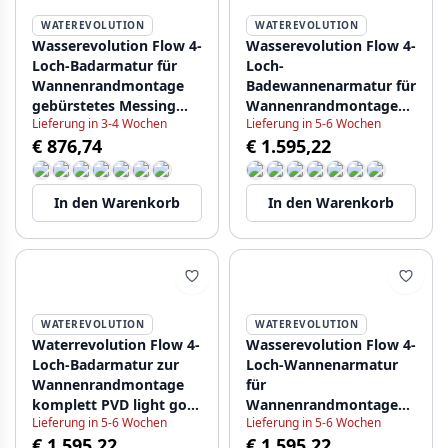
WATEREVOLUTION
WATEREVOLUTION
Wasserevolution Flow 4-
Wasserevolution Flow 4-
Loch-Badarmatur für
Loch-
Wannenrandmontage
Badewannenarmatur für
gebürstetes Messing
Wannenrandmontage
Lieferung in 3-4 Wochen
Lieferung in 5-6 Wochen
Natur H T138HLE
komplett PVD Gun
€ 876,74
€ 1.595,22
Metal H T138HGME
In den Warenkorb
In den Warenkorb
WATEREVOLUTION
WATEREVOLUTION
Waterrevolution Flow 4-
Wasserevolution Flow 4-
Loch-Badarmatur zur
Loch-Wannenarmatur
Wannenrandmontage
für
komplett PVD light gold
Wannenrandmontage
Lieferung in 5-6 Wochen
Lieferung in 5-6 Wochen
H T138HWGE
komplett PVD
€ 1.595,22
€ 1.595,22
gebürstetes Kupfer H