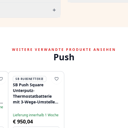
+
WEITERE VERWANDTE PRODUKTE ANSEHEN
Push
SB RUBINETTERIE
SB Push Square
Unterputz-
Thermostatbatterie
r
mit 3-Wege-Umsteller
he
und Mengenregler
Schwarz matt
Lieferung innerhalb 1 Woche
1208955134
€ 950,04