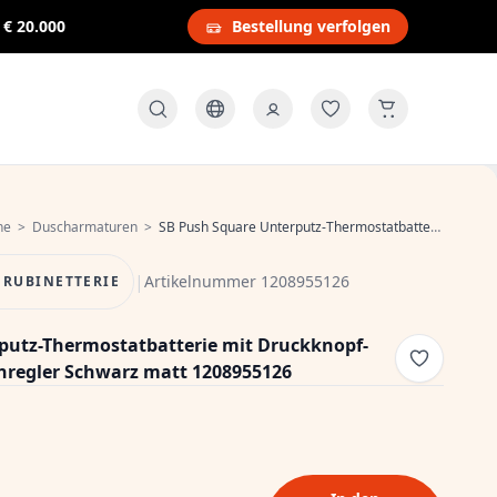
s
€ 20.000
Bestellung verfolgen
he
>
Duscharmaturen
>
SB Push Square Unterputz-Thermostatbatterie mit Druckknopf-Umsteller und Mengenregler Schwarz matt 1208955126
|
Artikelnummer 1208955126
 RUBINETTERIE
putz-Thermostatbatterie mit Druckknopf-
regler Schwarz matt 1208955126