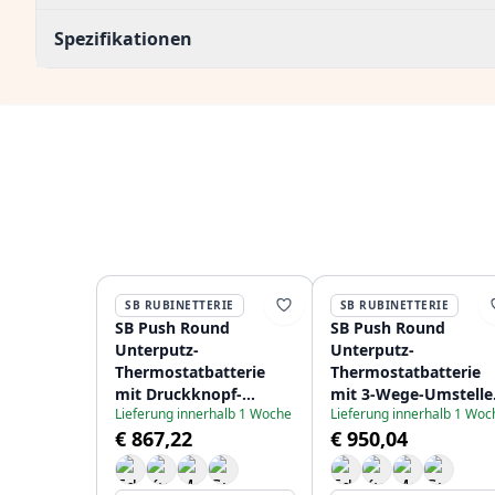
Spezifikationen
SB RUBINETTERIE
SB RUBINETTERIE
SB Push Round
SB Push Round
Unterputz-
Unterputz-
Thermostatbatterie
Thermostatbatterie
mit Druckknopf-
mit 3-Wege-Umstelle
Lieferung innerhalb 1 Woche
Lieferung innerhalb 1 Woc
Umsteller und
und Mengenregler
€ 867,22
€ 950,04
Mengenregler Schwarz
Schwarz matt
matt 1208955065
1208955077