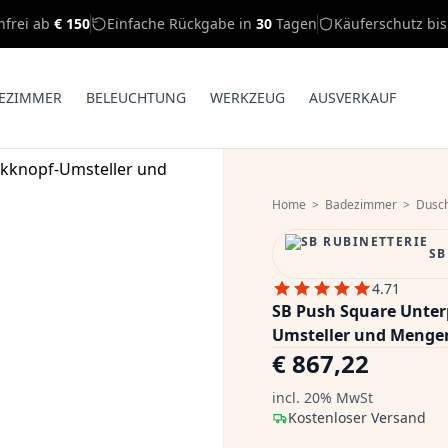
nfrei ab
€ 150
Einfache Rückgabe in
30
Tagen
Käuferschutz bi
EZIMMER
BELEUCHTUNG
WERKZEUG
AUSVERKAUF
Home
>
Badezimmer
>
Dusc
SB
4.71
SB Push Square Unter
Umsteller und Mengen
€ 867,22
incl. 20% MwSt
Kostenloser Versand