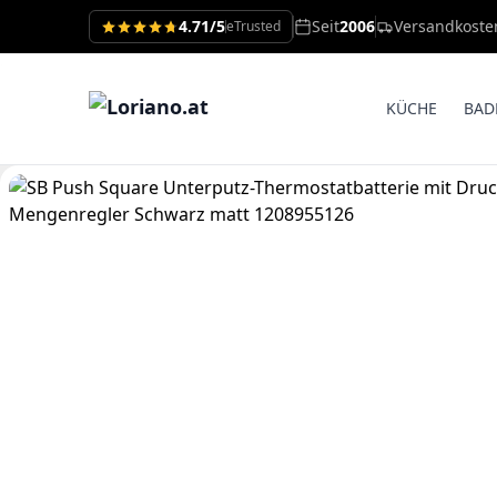
4.71/5
Seit
2006
Versandkoste
eTrusted
KÜCHE
BAD