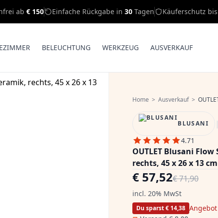
nfrei ab
€ 150
Einfache Rückgabe in
30
Tagen
Käuferschutz bi
EZIMMER
BELEUCHTUNG
WERKZEUG
AUSVERKAUF
Home
>
Ausverkauf
>
OUTLET 
BLUSANI
4.71
OUTLET Blusani Flow 
rechts, 45 x 26 x 13 cm
€ 57,52
€ 71,90
incl. 20% MwSt
Angebot
Du sparst € 14,38