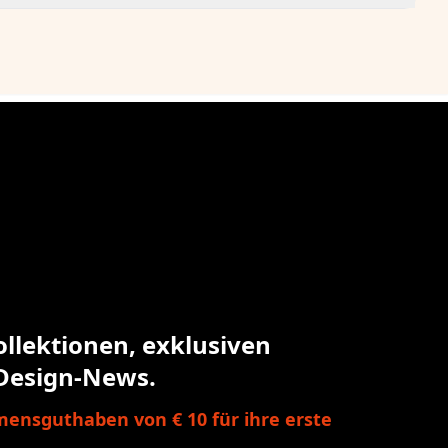
ollektionen, exklusiven
Design-News.
ensguthaben von € 10 für ihre erste