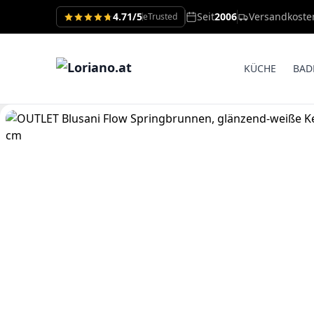
4.71/5
Seit
2006
Versandkoste
eTrusted
KÜCHE
BAD