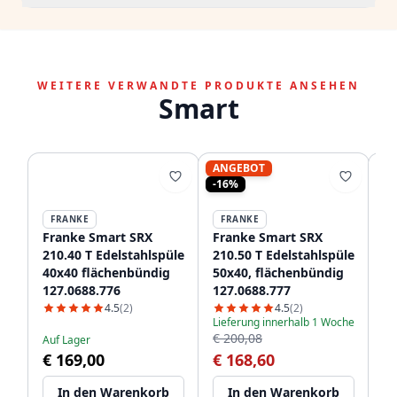
WEITERE VERWANDTE PRODUKTE ANSEHEN
Smart
ANGEBOT
-16%
FRANKE
FRANKE
Franke Smart SRX
Franke Smart SRX
Fr
210.40 T Edelstahlspüle
210.50 T Edelstahlspüle
21
40x40 flächenbündig
50x40, flächenbündig
Sp
127.0688.776
127.0688.777
Fl
12
4.5
(2)
4.5
(2)
Lieferung innerhalb 1 Woche
€ 200,08
Auf Lager
Au
€ 169,00
€ 168,60
€
In den Warenkorb
In den Warenkorb