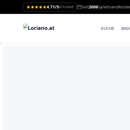
4.71/5
Seit
2006
Versandkoste
eTrusted
KÜCHE
BAD