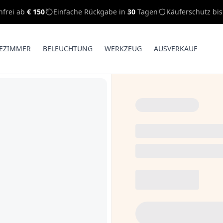
nfrei ab
€ 150
Einfache Rückgabe in
30
Tagen
Käuferschutz bi
EZIMMER
BELEUCHTUNG
WERKZEUG
AUSVERKAUF