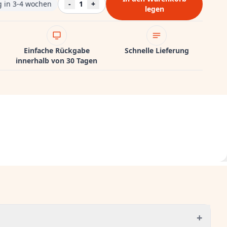
ng in 3-4 wochen
-
1
+
legen
Einfache Rückgabe
Schnelle Lieferung
innerhalb von 30 Tagen
+
g