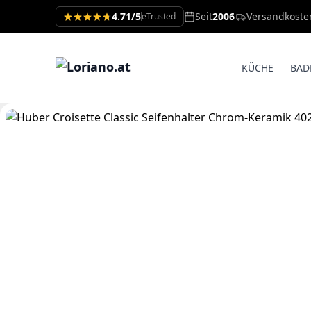
4.71/5
Seit
2006
Versandkoste
eTrusted
KÜCHE
BAD