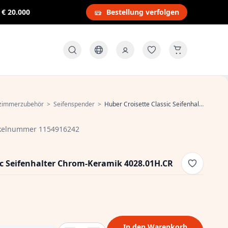
s
€ 20.000
Bestellung verfolgen
zimmerzubehör
>
Seifenspender
>
Huber Croisette Classic Seifenhalter Chrom-Keramik 4028.01H.CR
ikelnummer 1154916242
ic Seifenhalter Chrom-Keramik 4028.01H.CR
In den Warenkorb