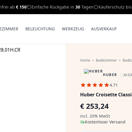
nfrei ab
€ 150
Einfache Rückgabe in
30
Tagen
Käuferschutz bi
EZIMMER
BELEUCHTUNG
WERKZEUG
AUSVERKAUF
Home
>
Badezimmer
>
Bade
|
Art
HUBER
4.71
Huber Croisette Class
€ 253,24
incl. 20% MwSt
Kostenloser Versand