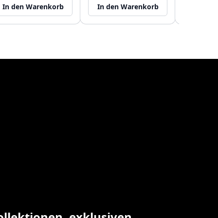
In den Warenkorb
In den Warenkorb
In den
ollektionen, exklusiven