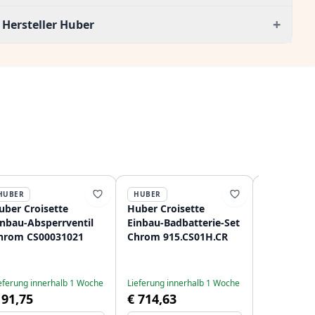
+
Hersteller Huber
HUBER
HUBER
HUBER
uber Croisette
Huber Croisette
Huber Cro
inbau-Absperrventil
Einbau-Badbatterie-Set
Wannenbat
hrom CS00031021
Chrom 915.CS01H.CR
Thermost
198.CS01H
eferung innerhalb 1 Woche
Lieferung innerhalb 1 Woche
Lieferung in
 91,75
€ 714,63
€ 885,37