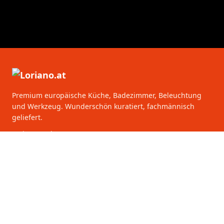
Premium europäische Küche, Badezimmer, Beleuchtung
und Werkzeug. Wunderschön kuratiert, fachmännisch
geliefert.
Loriano GmbH
Gumpendorfer Str 142
1060 Vienna
Österreich
KATEGORIEN