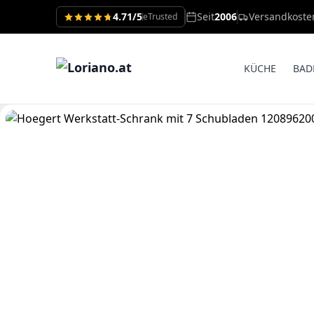
4.71/5
Seit
2006
Versandkoste
eTrusted
KÜCHE
BAD