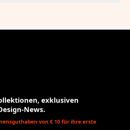
ollektionen, exklusiven
Design-News.
ensguthaben von € 10 für ihre erste