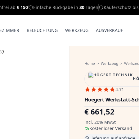
nfrei ab
€ 150
Einfache Rückgabe in
30
Tagen
Käuferschutz bi
EZIMMER
BELEUCHTUNG
WERKZEUG
AUSVERKAUF
Home
>
Werkzeug
>
Werkzeu
HÖ
4.71
Hoegert Werkstatt-Sc
€ 661,52
incl. 20% MwSt
Kostenloser Versand
Lieferung auf anfrage