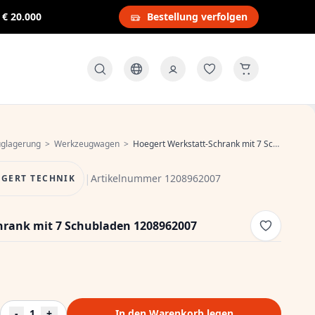
s
€ 20.000
Bestellung verfolgen
glagerung
>
Werkzeugwagen
>
Hoegert Werkstatt-Schrank mit 7 Schubladen 1208962007
|
Artikelnummer 1208962007
GERT TECHNIK
hrank mit 7 Schubladen 1208962007
-
1
+
In den Warenkorb legen