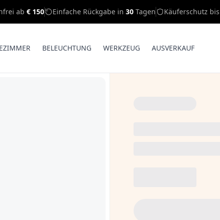
nfrei ab
€ 150
Einfache Rückgabe in
30
Tagen
Käuferschutz bi
EZIMMER
BELEUCHTUNG
WERKZEUG
AUSVERKAUF