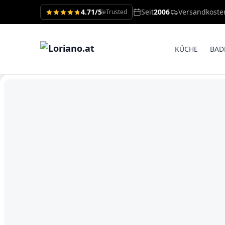
4.71/5
Seit
2006
Versandkoste
eTrusted
KÜCHE
BAD