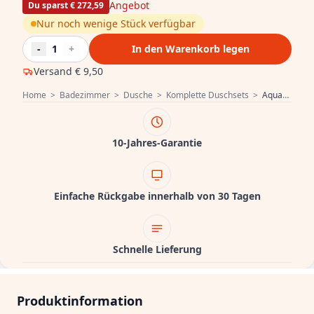
Angebot
Du sparst € 272,59
Nur noch wenige Stück verfügbar
-
1
+
In den Warenkorb legen
Versand
€ 9,50
Home
>
Badezimmer
>
Dusche
>
Komplette Duschsets
>
Aquadesign Valence Aufputz-Duschset Thermostat mit Regendusche Chrom
10-Jahres-Garantie
Einfache Rückgabe innerhalb von 30 Tagen
Schnelle Lieferung
Produktinformation