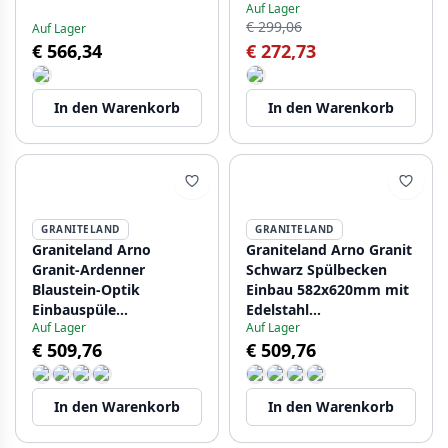
Auf Lager
Unterbau 1208957290
€ 299,06
Auf Lager
€ 566,34
€ 272,73
In den Warenkorb
In den Warenkorb
GRANITELAND
GRANITELAND
Graniteland Arno
Graniteland Arno Granit
Granit-Ardenner
Schwarz Spülbecken
Blaustein-Optik
Einbau 582x620mm mit
Einbauspüle
Edelstahl
Auf Lager
Auf Lager
582x620mm mit
quadratischem Stopfen
€ 509,76
€ 509,76
quadratischem
1208970602
Edelstahl-Stopfen
1208970600
In den Warenkorb
In den Warenkorb