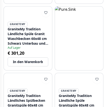
GRANITEMY
GraniteMy Tradition
Ländliche Spüle Granit
Waschbecken 60x48 cm
Schwarz Unterbau und
Auf Lager
Flachbau mit
€ 301,20
Schwarzem Stöpsel
1208967936
In den Warenkorb
GRANITEMY
GRANITEMY
GraniteMy Tradition
GraniteMy Tradition
Ländliches Spülbecken
Ländliche Spüle
Granitspüle 60x48 cm
Granitspüle 60x48 cm