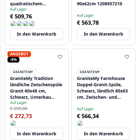
quadratischem
90x62cm 1208957210
Auf Lager
Edelstahl-Stopfen
€ 509,76
Auf Lager
1208970605
€ 563,78
In den Warenkorb
In den Warenkorb
ANGEBOT
-9%
GRANITEMY
GRANITEMY
GraniteMy Tradition
GraniteMy Farmhouse
ländliche Zwischenspüle
Doppel-Granit-Spüle,
Granit 60x48 cm,
Schwarz, ländlich 80x63
Schwarz, Unterbau
cm, Zwischen- und
Auf Lager
1208957288
Unterbau 1208957352
€ 299,06
Auf Lager
€ 272,73
€ 566,34
In den Warenkorb
In den Warenkorb