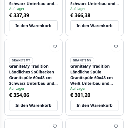
Schwarz Unterbau und
Schwarz Unterbau und
Auf Lager
Auf Lager
Flachbau mit
Flächenbündig mit
€ 337,39
€ 366,38
Kupferstopfen
Goldener Stöpsel
1208967937
1208967938
In den Warenkorb
In den Warenkorb
GRANITEMY
GRANITEMY
GraniteMy Tradition
GraniteMy Tradition
Ländliches Spülbecken
Ländliche Spüle
Granitspüle 60x48 cm
Granitspüle 60x48 cm
Schwarz Unterbau und
Weiß Unterbau und
Auf Lager
Auf Lager
Flachbau mit Gun Metal
Flachbau mit
€ 354,06
€ 301,20
Stopfen 1208967939
Schwarzem Stopfen
1208967940
In den Warenkorb
In den Warenkorb