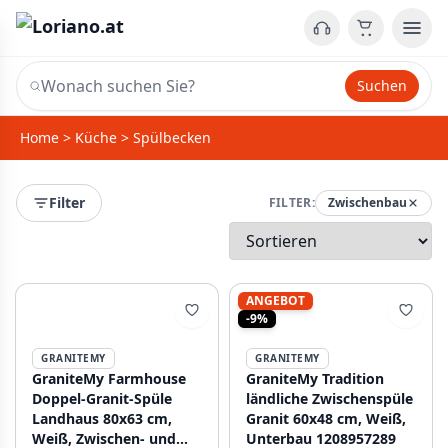
Suchen
Home
>
Küche
>
Spülbecken
Filter
FILTER:
Zwischenbau
ANGEBOT
-9%
GRANITEMY
GRANITEMY
GraniteMy Farmhouse
GraniteMy Tradition
Doppel-Granit-Spüle
ländliche Zwischenspüle
Landhaus 80x63 cm,
Granit 60x48 cm, Weiß,
Weiß, Zwischen- und
Unterbau 1208957289