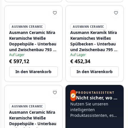
AUSMANN CERAMIC
AUSMANN CERAMIC
Ausmann Ceramic Mira
Ausmann Keramik Mira
Keramische Weiße
Keramisches Weißes
Doppelspüle - Unterbau
Spülbecken - Unterbau
und Zwischenbau 793 x
und Zwischenbau 795 x
Auf Lager
Auf Lager
450 mm mit
460 mm 1208970515
€ 597,12
€ 452,34
Armaturenlochbank
und Gun-Metal-Stecker
In den Warenkorb
In den Warenkorb
1208971478
PRODUKTASSISTENT
🧭
Nicht sicher, wo Sie anfangen sollen?
Nutzen Sie unseren
AUSMANN CERAMIC
intelligenten
Ausmann Ceramic Mira
Produktassistenten, es
Keramische Weiße
dauert weniger als 60
Doppelspüle - Unterbau
Sekunden.