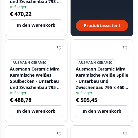
und Zwischenbau 793 x
Auf Lager
450 mm mit
€ 470,22
Armaturenlochbank
und Edelstahlstopfen
In den Warenkorb
Produktassistent
1208970550
AUSMANN CERAMIC
AUSMANN CERAMIC
Ausmann Ceramic Mira
Ausmann Ceramic Mira
Keramische Weißes
Keramische Weiße Spüle
Spülbecken - Unterbau
- Unterbau und
und Zwischenbau 795 x
Zwischenbau 795 x 460
Auf Lager
Auf Lager
460 mm mit
mm mit Gun Metal
€ 488,78
€ 505,45
Kupferstopfen
Stecker 1208971468
1208971467
In den Warenkorb
In den Warenkorb