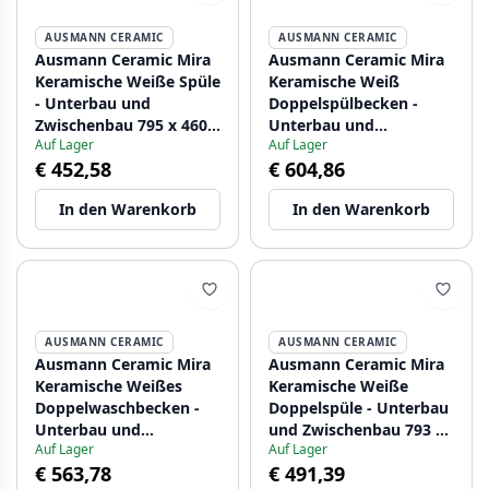
AUSMANN CERAMIC
AUSMANN CERAMIC
Ausmann Ceramic Mira
Ausmann Ceramic Mira
Keramische Weiße Spüle
Keramische Weiß
- Unterbau und
Doppelspülbecken -
Zwischenbau 795 x 460
Unterbau und
Auf Lager
Auf Lager
mm mit schwarzem
Zwischenbau 793 x 450
€ 452,58
€ 604,86
Plug 1208971469
mm mit
Armaturenlochbank
In den Warenkorb
In den Warenkorb
und goldenem Stecker
1208971476
AUSMANN CERAMIC
AUSMANN CERAMIC
Ausmann Ceramic Mira
Ausmann Ceramic Mira
Keramische Weißes
Keramische Weiße
Doppelwaschbecken -
Doppelspüle - Unterbau
Unterbau und
und Zwischenbau 793 x
Auf Lager
Auf Lager
Zwischenbau 793 x 450
450 mm mit
€ 563,78
€ 491,39
mm mit
Armaturenlochbank