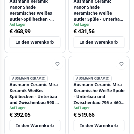
Ausmann Keramik
Ausmann Ceramic
Panor Shade
Panor Shade
Keramisches Weißes
Keramische Weiße
Butler-Spülbecken -
Butler Spüle - Unterbau
Auf Lager
Auf Lager
Unterbau und
und Zwischenbau 630 x
€ 468,99
€ 431,56
Zwischenbau 630 x 597
597 mm mit
mm mit
Armaturenbank und
In den Warenkorb
In den Warenkorb
Armaturenbank und
Edelstahl-Stöpsel
Kupferstopfen
1208970560
1208970559
AUSMANN CERAMIC
AUSMANN CERAMIC
Ausmann Ceramic Mira
Ausmann Ceramic Mira
Keramik Weißes
Keramische Weiße Spüle
Spülbecken - Unterbau
- Unterbau und
und Zwischenbau 590 x
Zwischenbau 795 x 460
Auf Lager
Auf Lager
458 mm mit
mm mit goldenem
€ 392,05
€ 519,66
Edelstahlstopfen
Stecker 1208971466
1208970733
In den Warenkorb
In den Warenkorb