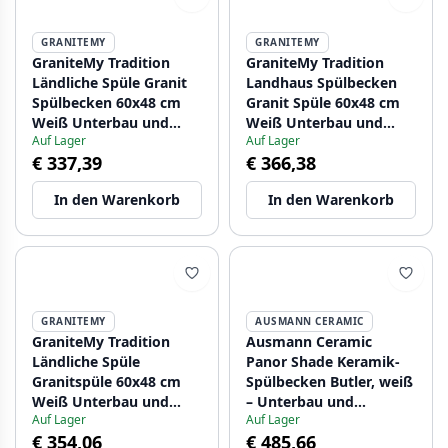
GRANITEMY
GRANITEMY
GraniteMy Tradition
GraniteMy Tradition
Ländliche Spüle Granit
Landhaus Spülbecken
Spülbecken 60x48 cm
Granit Spüle 60x48 cm
Weiß Unterbau und
Weiß Unterbau und
Auf Lager
Auf Lager
Flachbau mit
Flachbau mit Goldener
€ 337,39
€ 366,38
Kupferstopfen
Ablassschraube
1208967942
1208967943
In den Warenkorb
In den Warenkorb
GRANITEMY
AUSMANN CERAMIC
GraniteMy Tradition
Ausmann Ceramic
Ländliche Spüle
Panor Shade Keramik-
Granitspüle 60x48 cm
Spülbecken Butler, weiß
Weiß Unterbau und
– Unterbau und
Auf Lager
Auf Lager
Flachbau mit Gun Metal
Zwischenbau 630 x 597
€ 354,06
€ 485,66
Stopfen 1208967944
mm mit Lochbank und