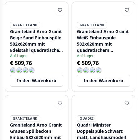
GRANITELAND
GRANITELAND
Graniteland Arno Granit
Graniteland Arno Granit
Beige Sand Einbauspüle
Weiß Einbauspüle
582x620mm mit
582x620mm mit
Edelstahl quadratischer
quadratischem
Auf Lager
Auf Lager
Stopfen 1208970603
Edelstahlstopfen
€ 509,76
€ 509,76
1208970604
In den Warenkorb
In den Warenkorb
GRANITELAND
QUADRI
Graniteland Arno Granit
Quadri Minister
Graues Spülbecken
Doppelspüle Schwarz
Einbau 582x620mm mit
matt, Landhausmodell