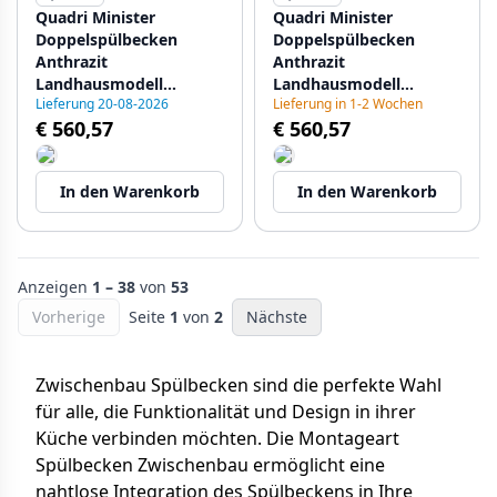
Quadri Minister
Quadri Minister
Doppelspülbecken
Doppelspülbecken
Anthrazit
Anthrazit
Landhausmodell
Landhausmodell
Lieferung 20-08-2026
Lieferung in 1-2 Wochen
90x62cm mit
90x62cm mit
€ 560,57
€ 560,57
Goldstecker 1208956323
Kupferstecker
1208956324
In den Warenkorb
In den Warenkorb
Anzeigen
1 – 38
von
53
Vorherige
Seite
1
von
2
Nächste
Zwischenbau Spülbecken sind die perfekte Wahl
für alle, die Funktionalität und Design in ihrer
Küche verbinden möchten. Die Montageart
Spülbecken Zwischenbau ermöglicht eine
nahtlose Integration des Spülbeckens in Ihre