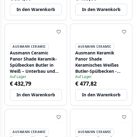
Gun Metal-Stopfen
In den Warenkorb
In den Warenkorb
1208970551
AUSMANN CERAMIC
AUSMANN CERAMIC
Ausmann Ceramic
Ausmann Keramik
Panor Shade Keramik-
Panor Shade
Spülbecken Butler in
Keramisches Weißes
Weiß – Unterbau und
Butler-Spülbecken -
Auf Lager
Auf Lager
Zwischenbau 630 x 597
Unterbau und Einbau
€ 432,79
€ 477,82
mm mit Lochbank und
630 x 597 mm mit
mattschwarzer Stopfen
Armaturenbank und
In den Warenkorb
In den Warenkorb
1208970554
Goldener Stöpsel
1208970558
AUSMANN CERAMIC
AUSMANN CERAMIC