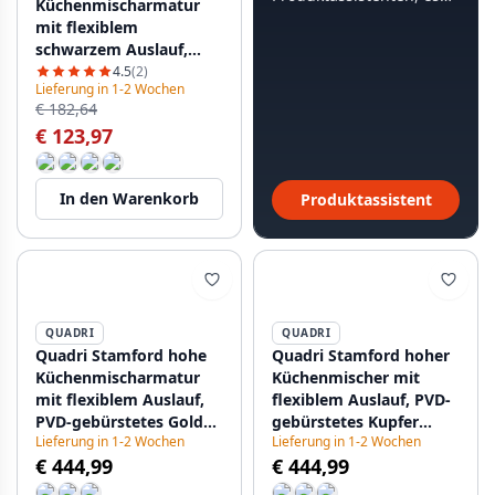
Küchenmischarmatur
dauert weniger als 60
mit flexiblem
Sekunden.
schwarzem Auslauf,
PVD-gebürstetes Gold
4.5
(2)
Lieferung in 1-2 Wochen
1208956029
€ 182,64
€ 123,97
In den Warenkorb
Produktassistent
QUADRI
QUADRI
Quadri Stamford hohe
Quadri Stamford hoher
Küchenmischarmatur
Küchenmischer mit
mit flexiblem Auslauf,
flexiblem Auslauf, PVD-
PVD-gebürstetes Gold
gebürstetes Kupfer
Lieferung in 1-2 Wochen
Lieferung in 1-2 Wochen
1208956077
1208956078
€ 444,99
€ 444,99