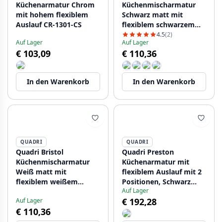
Küchenarmatur Chrom
Küchenmischarmatur
mit hohem flexiblem
Schwarz matt mit
Auslauf CR-1301-CS
flexiblem schwarzem
Auslauf 1208956027
4.5
(2)
Auf Lager
Auf Lager
€ 103,09
€ 110,36
In den Warenkorb
In den Warenkorb
QUADRI
QUADRI
Quadri Bristol
Quadri Preston
Küchenmischarmatur
Küchenarmatur mit
Weiß matt mit
flexiblem Auslauf mit 2
flexiblem weißem
Positionen, Schwarz
Auf Lager
Auslauf1208956028
matt 1208957227
€ 192,28
Auf Lager
€ 110,36