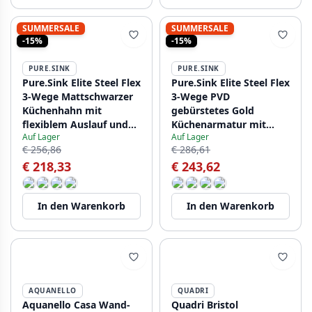
SUMMERSALE
SUMMERSALE
-15%
-15%
PURE.SINK
PURE.SINK
Pure.Sink Elite Steel Flex
Pure.Sink Elite Steel Flex
3-Wege Mattschwarzer
3-Wege PVD
Küchenhahn mit
gebürstetes Gold
flexiblem Auslauf und
Küchenarmatur mit
Auf Lager
Auf Lager
gefiltertem Wasser
flexiblem Auslauf und
€ 256,86
€ 286,61
PS8110-10
Gefiltertem Wasser
€ 218,33
€ 243,62
PS8110-60
In den Warenkorb
In den Warenkorb
AQUANELLO
QUADRI
Aquanello Casa Wand-
Quadri Bristol