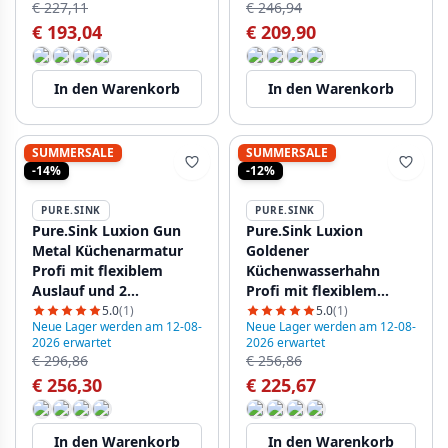
€ 227,11
€ 246,94
€ 193,04
€ 209,90
In den Warenkorb
In den Warenkorb
SUMMERSALE
SUMMERSALE
-14%
-12%
PURE.SINK
PURE.SINK
Pure.Sink Luxion Gun
Pure.Sink Luxion
Metal Küchenarmatur
Goldener
Profi mit flexiblem
Küchenwasserhahn
Auslauf und 2
Profi mit flexiblem
Strahlarten PLXFLEX-61
Auslauf und 2
5.0
(1)
5.0
(1)
Neue Lager werden am 12-08-
Neue Lager werden am 12-08-
Strahlarten PLXFLEX-60
2026 erwartet
2026 erwartet
€ 296,86
€ 256,86
€ 256,30
€ 225,67
In den Warenkorb
In den Warenkorb