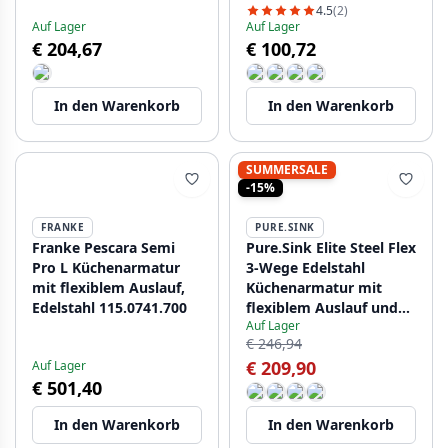
matt schwarz
Auslauf 1208956026
4.5
(2)
Auf Lager
Auf Lager
1208955917
€ 204,67
€ 100,72
In den Warenkorb
In den Warenkorb
SUMMERSALE
-15%
FRANKE
PURE.SINK
Franke Pescara Semi
Pure.Sink Elite Steel Flex
Pro L Küchenarmatur
3-Wege Edelstahl
mit flexiblem Auslauf,
Küchenarmatur mit
Edelstahl 115.0741.700
flexiblem Auslauf und
Auf Lager
gefiltertem Wasser
€ 246,94
PS8110-02
€ 209,90
Auf Lager
€ 501,40
In den Warenkorb
In den Warenkorb