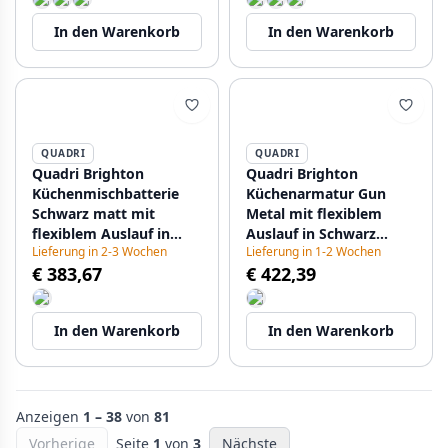
In den Warenkorb
In den Warenkorb
QUADRI
QUADRI
Quadri Brighton
Quadri Brighton
Küchenmischbatterie
Küchenarmatur Gun
Schwarz matt mit
Metal mit flexiblem
flexiblem Auslauf in
Auslauf in Schwarz
Lieferung in 2-3 Wochen
Lieferung in 1-2 Wochen
Schwarz 1208956103
1208956104
€ 383,67
€ 422,39
In den Warenkorb
In den Warenkorb
Anzeigen
1 – 38
von
81
Vorherige
Seite
1
von
3
Nächste