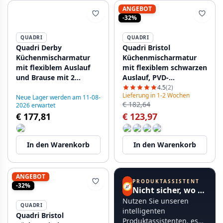
ANGEBOT
-32%
QUADRI
QUADRI
Quadri Derby
Quadri Bristol
Küchenmischarmatur
Küchenmischarmatur
mit flexiblem Auslauf
mit flexiblem schwarzen
und Brause mit 2
Auslauf, PVD-
Strahlarten, Edelstahl
gebürstetes Kupfer
4.5
(2)
Lieferung in 1-2 Wochen
1208955916
1208955984
Neue Lager werden am 11-08-
€ 182,64
2026 erwartet
€ 177,81
€ 123,97
In den Warenkorb
In den Warenkorb
ANGEBOT
PRODUKTASSISTENT
🧭
-32%
Nicht sicher, wo Sie anfangen sollen?
Nutzen Sie unseren
QUADRI
intelligenten
Quadri Bristol
Produktassistenten, es