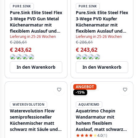
PURE.SINK
PURE.SINK
Pure.Sink Elite Steel Flex
Pure.Sink Elite Steel Flex
3-Wege PVD Gun Metal
3-Wege PVD Kupfer
Küchenarmatur mit
Küchenarmatur mit
flexiblem Auslauf und
flexiblem Auslauf und
Lieferung in 25-26 Wochen
Lieferung in 25-26 Wochen
gefiltertem Wasser
gefiltertem Wasser
€ 286,61
€ 286,61
PS8110-61
PS8110-62
€ 243,62
€ 243,62
In den Warenkorb
In den Warenkorb
ANGEBOT
-15%
WATEREVOLUTION
AQUATRIMO
Waterevolution Flow
Aquatrimo Chopin
semiprofessioneller
Wandarmatur mit
Küchenmischer matt
hohem flexiblem
schwarz mit Säule und
Auslauf, matt schwarz
Feder T157PR
21CP8462SW
4.0
(1)