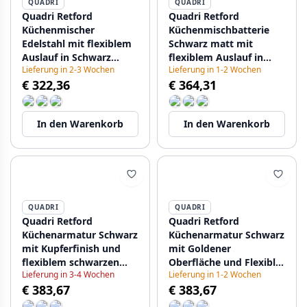
QUADRI
QUADRI
Quadri Retford
Quadri Retford
Küchenmischer
Küchenmischbatterie
Edelstahl mit flexiblem
Schwarz matt mit
Auslauf in Schwarz
flexiblem Auslauf in
Lieferung in 2-3 Wochen
Lieferung in 1-2 Wochen
1208956089
Schwarz 1208956090
€ 322,36
€ 364,31
In den Warenkorb
In den Warenkorb
QUADRI
QUADRI
Quadri Retford
Quadri Retford
Küchenarmatur Schwarz
Küchenarmatur Schwarz
mit Kupferfinish und
mit Goldener
flexiblem schwarzen
Oberfläche und Flexibler
Lieferung in 3-4 Wochen
Lieferung in 1-2 Wochen
Auslauf 1208956091
Schwarzer Auslauf
€ 383,67
€ 383,67
1208956092