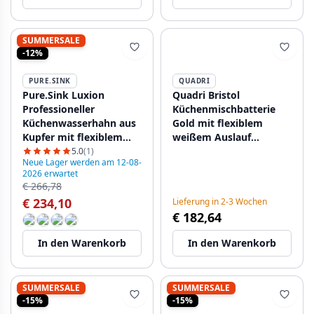
SUMMERSALE
-12%
PURE.SINK
QUADRI
Pure.Sink Luxion
Quadri Bristol
Professioneller
Küchenmischbatterie
Küchenwasserhahn aus
Gold mit flexiblem
Kupfer mit flexiblem
weißem Auslauf
Auslauf und 2
1208971408
5.0
(1)
Neue Lager werden am 12-08-
Strahlarten PLXFLEX-62
2026 erwartet
€ 266,78
€ 234,10
Lieferung in 2-3 Wochen
€ 182,64
In den Warenkorb
In den Warenkorb
SUMMERSALE
SUMMERSALE
-15%
-15%