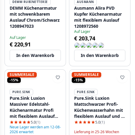
DEMM RUBINETTERIE
AUSMANN
DEMM Küchenarmatur
Ausmann Alira PVD
mit schwenkbarem
Kupfer Küchenarmatur
Auslauf Chrom/Schwarz
mit flexiblem Auslauf
1208947023
1208972560
Auf Lager
€ 203,74
Auf Lager
€ 220,91
In den Warenkorb
In den Warenkorb
SUMMERSALE
SUMMERSALE
-15%
-15%
PURE.SINK
PURE.SINK
Pure.Sink Luxion
Pure.Sink Luxion
Massiver Edelstahl-
Mattschwarzer Profi-
Küchenarmatur Profi
Küchenwasserhahn mit
mit flexiblem Auslauf
flexiblem Auslauf und 2
und 2 Strahlarten
Strahlarten PLXFLEX-10
5.0
(1)
5.0
(1)
Neue Lager werden am 12-08-
PLXFLEX-02
2026 erwartet
Lieferung in 25-26 Wochen