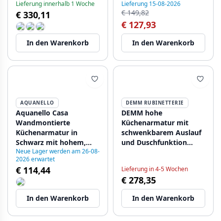
Lieferung innerhalb 1 Woche
Lieferung 15-08-2026
€ 149,82
€ 330,11
€ 127,93
In den Warenkorb
In den Warenkorb
AQUANELLO
DEMM RUBINETTERIE
Aquanello Casa
DEMM hohe
Wandmontierte
Küchenarmatur mit
Küchenarmatur in
schwenkbarem Auslauf
Schwarz mit hohem,
und Duschfunktion
Neue Lager werden am 26-08-
flexiblem Auslauf BL-
Chrom/Schwarz
2026 erwartet
1301-CS
1208947355
€ 114,44
Lieferung in 4-5 Wochen
€ 278,35
In den Warenkorb
In den Warenkorb